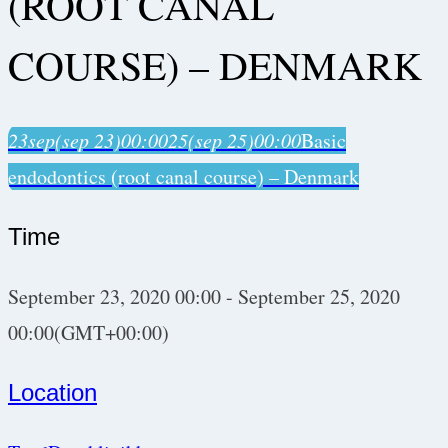
(ROOT CANAL
COURSE) – DENMARK
23
sep
(sep 23)
00:00
25
(sep 25)
00:00
Basic
endodontics (root canal course) – Denmark
Time
September 23, 2020
00:00
-
September 25, 2020
00:00
(GMT+00:00)
Location