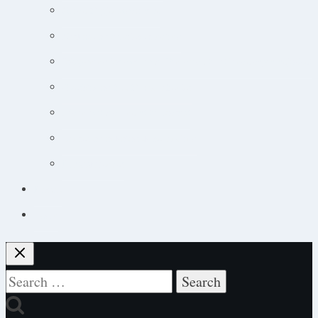
Guide til øjensygdomme
Narkose og smertebehandling
Jobsøgning for dyrlæger: Din guide til at lande drømmejobbet
Overblik og tips til hudpatienter
Sådan lytter du nemt til podcast
Cancer og onkologisk behandling
Kursuskalender
Kursus
Login
Search
for: