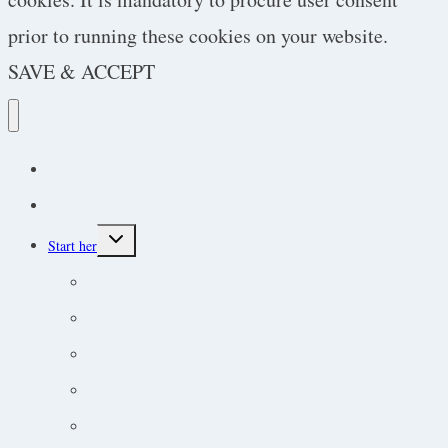
prior to running these cookies on your website.
SAVE & ACCEPT
Podcast
Protokoller
Toggle
Start her
child
menu
Endokrine lidelser
Akut-medicin og akut-protokoller
Adfærdsforståelse i klinikken
Markedsføring online
Ortopædisk undersøgelse