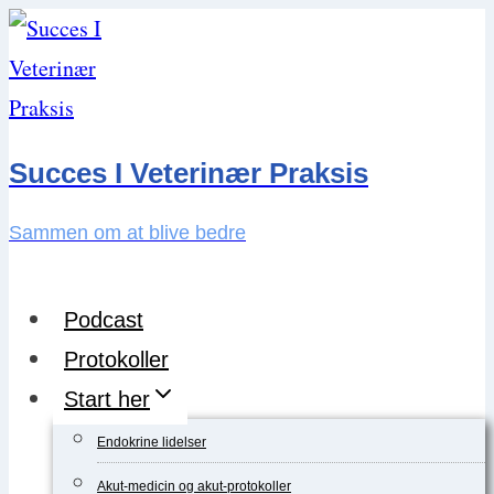
Skip
to
content
Succes I Veterinær Praksis
Sammen om at blive bedre
Podcast
Protokoller
Start her
Endokrine lidelser
Akut-medicin og akut-protokoller