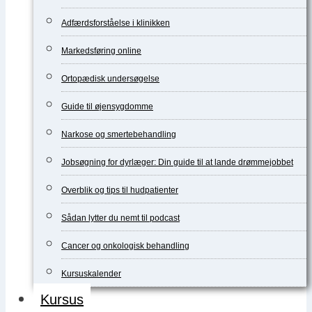
Adfærdsforståelse i klinikken
Markedsføring online
Ortopædisk undersøgelse
Guide til øjensygdomme
Narkose og smertebehandling
Jobsøgning for dyrlæger: Din guide til at lande drømmejobbet
Overblik og tips til hudpatienter
Sådan lytter du nemt til podcast
Cancer og onkologisk behandling
Kursuskalender
Kursus