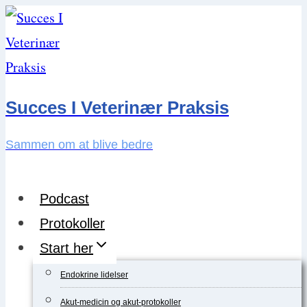
Skip
to
content
Succes I Veterinær Praksis
Sammen om at blive bedre
Podcast
Protokoller
Start her
Endokrine lidelser
Akut-medicin og akut-protokoller