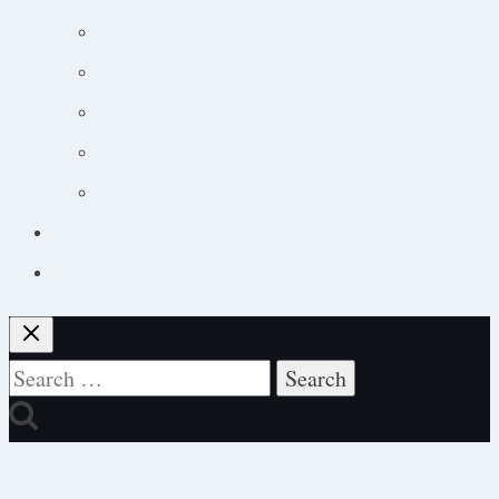
Jobsøgning for dyrlæger: Din guide til at lande drømmejobbet
Overblik og tips til hudpatienter
Sådan lytter du nemt til podcast
Cancer og onkologisk behandling
Kursuskalender
Kursus
Login
Search
for: