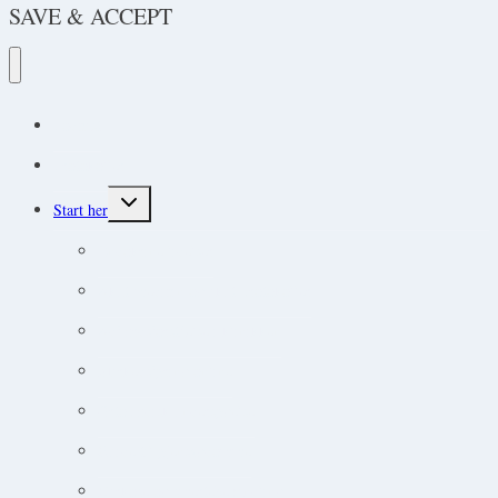
SAVE & ACCEPT
Podcast
Protokoller
Toggle
Start her
child
menu
Endokrine lidelser
Akut-medicin og akut-protokoller
Adfærdsforståelse i klinikken
Markedsføring online
Ortopædisk undersøgelse
Guide til øjensygdomme
Narkose og smertebehandling