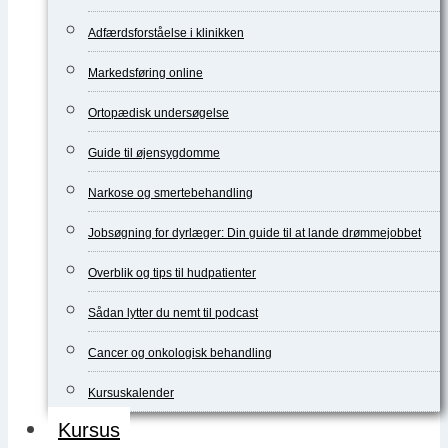
Adfærdsforståelse i klinikken
Markedsføring online
Ortopædisk undersøgelse
Guide til øjensygdomme
Narkose og smertebehandling
Jobsøgning for dyrlæger: Din guide til at lande drømmejobbet
Overblik og tips til hudpatienter
Sådan lytter du nemt til podcast
Cancer og onkologisk behandling
Kursuskalender
Kursus