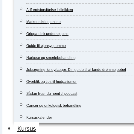
Adfærdsforståelse i klinikken
Markedsføring online
Ortopædisk undersøgelse
Guide til øjensygdomme
Narkose og smertebehandling
Jobsøgning for dyrlæger: Din guide til at lande drømmejobbet
Overblik og tips til hudpatienter
Sådan lytter du nemt til podcast
Cancer og onkologisk behandling
Kursuskalender
Kursus