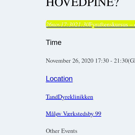
HOVEDPINE?
26
nov
17:30
21:30
Fyraftenskursus – 
Time
November 26, 2020
17:30
-
21:30
(G
Location
TandDyreklinikken
Måløv Værkstedsby 99
Other Events