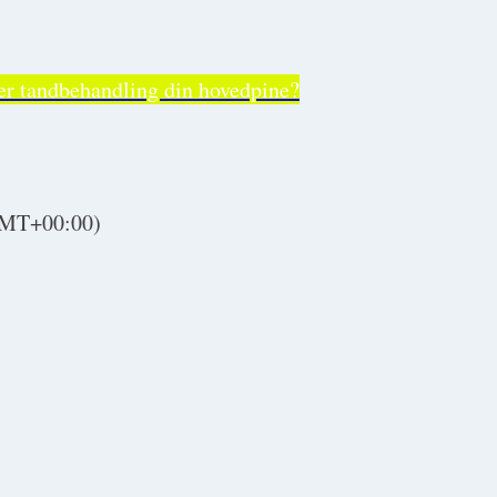
er tandbehandling din hovedpine?
MT+00:00)