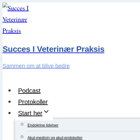
Skip
to
content
Succes I Veterinær Praksis
Sammen om at blive bedre
Podcast
Protokoller
Start her
Endokrine lidelser
Akut-medicin og akut-protokoller