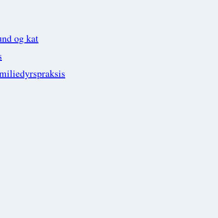
und og kat
s
amiliedyrspraksis