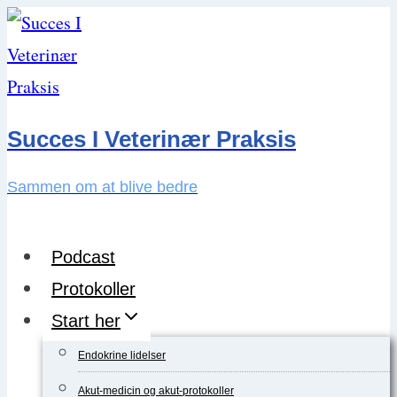
Skip
to
content
Succes I Veterinær Praksis
Sammen om at blive bedre
Podcast
Protokoller
Start her
Endokrine lidelser
Akut-medicin og akut-protokoller