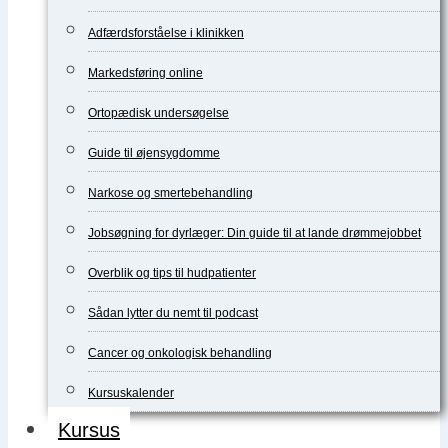
Adfærdsforståelse i klinikken
Markedsføring online
Ortopædisk undersøgelse
Guide til øjensygdomme
Narkose og smertebehandling
Jobsøgning for dyrlæger: Din guide til at lande drømmejobbet
Overblik og tips til hudpatienter
Sådan lytter du nemt til podcast
Cancer og onkologisk behandling
Kursuskalender
Kursus