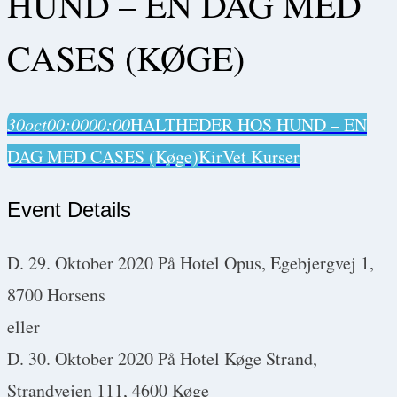
HUND – EN DAG MED
CASES (KØGE)
30
oct
00:00
00:00
HALTHEDER HOS HUND – EN
DAG MED CASES (Køge)
KirVet Kurser
Event Details
D. 29. Oktober 2020 På Hotel Opus, Egebjergvej 1,
8700 Horsens
eller
D. 30. Oktober 2020 På Hotel Køge Strand,
Strandvejen 111, 4600 Køge