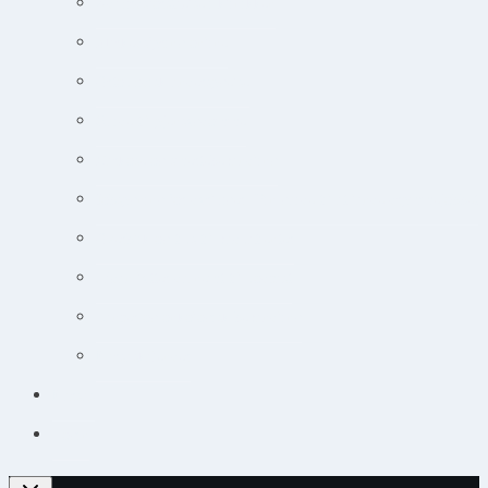
Adfærdsforståelse i klinikken
Markedsføring online
Ortopædisk undersøgelse
Guide til øjensygdomme
Narkose og smertebehandling
Jobsøgning for dyrlæger: Din guide til at lande drømmejobbet
Overblik og tips til hudpatienter
Sådan lytter du nemt til podcast
Cancer og onkologisk behandling
Kursuskalender
Kursus
Login