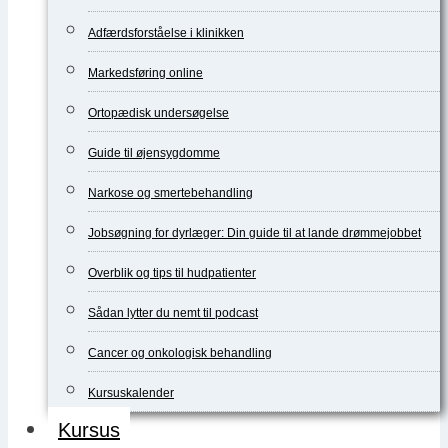
Adfærdsforståelse i klinikken
Markedsføring online
Ortopædisk undersøgelse
Guide til øjensygdomme
Narkose og smertebehandling
Jobsøgning for dyrlæger: Din guide til at lande drømmejobbet
Overblik og tips til hudpatienter
Sådan lytter du nemt til podcast
Cancer og onkologisk behandling
Kursuskalender
Kursus