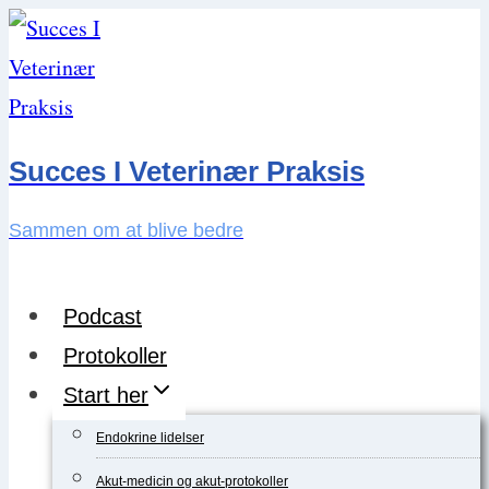
Skip
to
content
Succes I Veterinær Praksis
Sammen om at blive bedre
Podcast
Protokoller
Start her
Endokrine lidelser
Akut-medicin og akut-protokoller