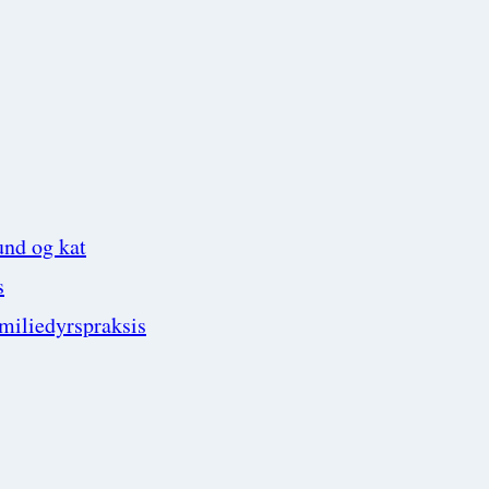
und og kat
s
amiliedyrspraksis