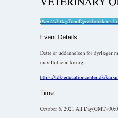
VETERINARY O
06
oct
All Day
TandDyreklinikkens Le
Event Details
Dette er uddannelsen for dyrlæger m
maxillofacial kirurgi.
https://tdk-educationcenter.dk/kursu
Time
October 6, 2021
All Day
(GMT+00:0