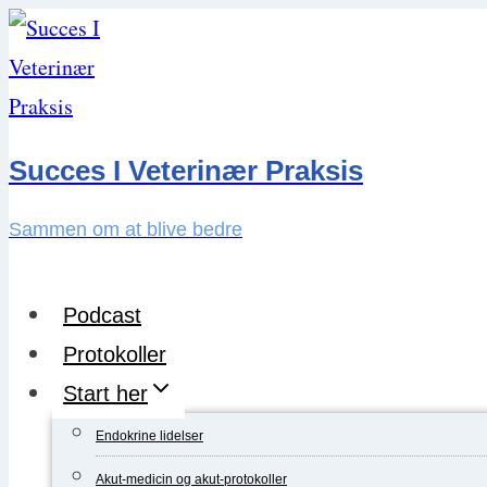
Skip
to
content
Succes I Veterinær Praksis
Sammen om at blive bedre
Podcast
Protokoller
Start her
Endokrine lidelser
Akut-medicin og akut-protokoller