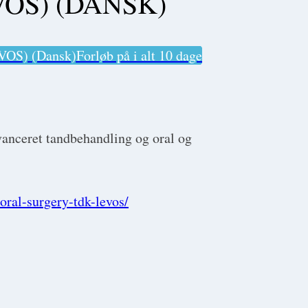
OS) (DANSK)
EVOS) (Dansk)
Forløb på i alt 10 dage
vanceret tandbehandling og oral og
oral-surgery-tdk-levos/