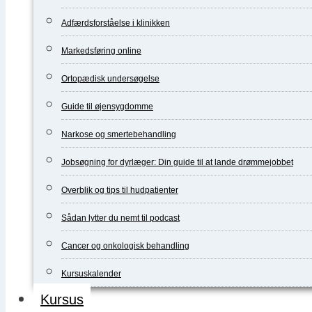
Adfærdsforståelse i klinikken
Markedsføring online
Ortopædisk undersøgelse
Guide til øjensygdomme
Narkose og smertebehandling
Jobsøgning for dyrlæger: Din guide til at lande drømmejobbet
Overblik og tips til hudpatienter
Sådan lytter du nemt til podcast
Cancer og onkologisk behandling
Kursuskalender
Kursus