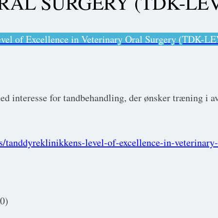
RAL SURGERY (TDK-LEV
vel of Excellence in Veterinary Oral Surgery (TDK-L
ed interesse for tandbehandling, der ønsker træning i a
s/tanddyreklinikkens-level-of-excellence-in-veterinary-
0)