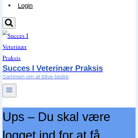
Login
Succes I Veterinær Praksis
Sammen om at blive bedre
Ups – Du skal være
logget ind for at få