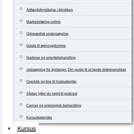
Adfærdsforståelse i klinikken
Markedsføring online
Ortopædisk undersøgelse
Guide til øjensygdomme
Narkose og smertebehandling
Jobsøgning for dyrlæger: Din guide til at lande drømmejobbet
Overblik og tips til hudpatienter
Sådan lytter du nemt til podcast
Cancer og onkologisk behandling
Kursuskalender
Kursus