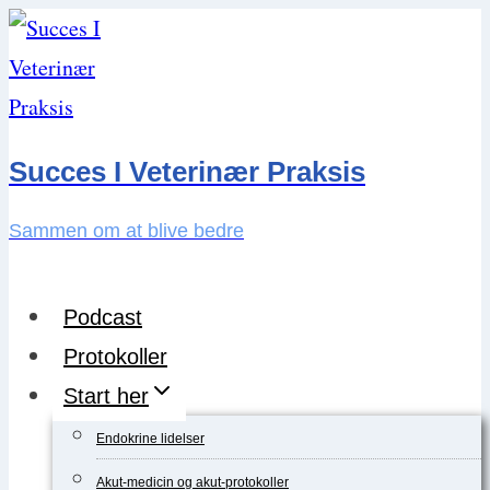
Skip
to
content
Succes I Veterinær Praksis
Sammen om at blive bedre
Podcast
Protokoller
Start her
Endokrine lidelser
Akut-medicin og akut-protokoller