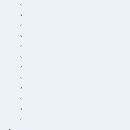
Endokrine lidelser
Akut-medicin og akut-protokoller
Adfærdsforståelse i klinikken
Markedsføring online
Ortopædisk undersøgelse
Guide til øjensygdomme
Narkose og smertebehandling
Jobsøgning for dyrlæger: Din guide til at lande drømmejobbet
Overblik og tips til hudpatienter
Sådan lytter du nemt til podcast
Cancer og onkologisk behandling
Kursuskalender
Kursus