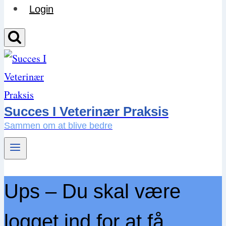
Login
Succes I Veterinær Praksis
Sammen om at blive bedre
Ups – Du skal være
logget ind for at få