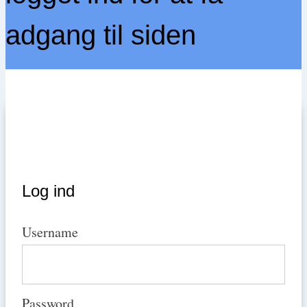
adgang til siden
Log ind
Username
Password