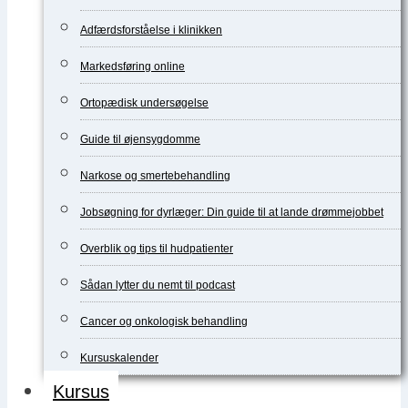
Adfærdsforståelse i klinikken
Markedsføring online
Ortopædisk undersøgelse
Guide til øjensygdomme
Narkose og smertebehandling
Jobsøgning for dyrlæger: Din guide til at lande drømmejobbet
Overblik og tips til hudpatienter
Sådan lytter du nemt til podcast
Cancer og onkologisk behandling
Kursuskalender
Kursus