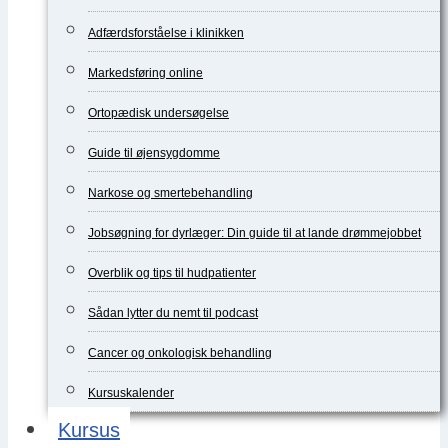
Adfærdsforståelse i klinikken
Markedsføring online
Ortopædisk undersøgelse
Guide til øjensygdomme
Narkose og smertebehandling
Jobsøgning for dyrlæger: Din guide til at lande drømmejobbet
Overblik og tips til hudpatienter
Sådan lytter du nemt til podcast
Cancer og onkologisk behandling
Kursuskalender
Kursus