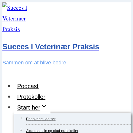
Skip
to
content
Succes I Veterinær Praksis
Sammen om at blive bedre
Podcast
Protokoller
Start her
Endokrine lidelser
Akut-medicin og akut-protokoller