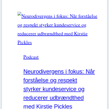
Liselotte
klinisk
Nielsen
tilgang
til
opkast
hos
hunde
Podcast
med
Dr
Neurodivergens i fokus: Når
Reto
forståelse og respekt
Nieger
styrker kundeservice og
reducerer udbrændthed
med Kirstie Pickles