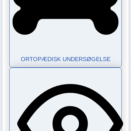
ORTOPÆDISK UNDERSØGELSE