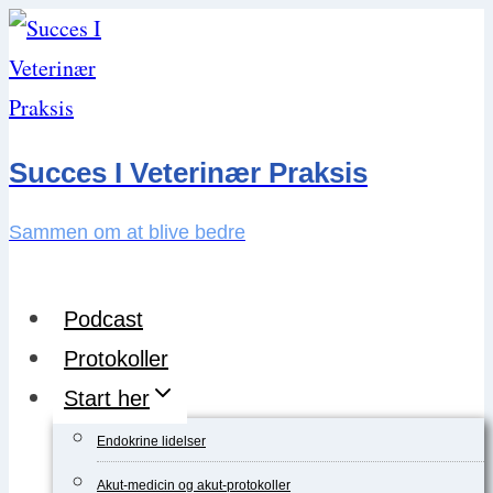
Skip
to
content
Succes I Veterinær Praksis
Sammen om at blive bedre
Podcast
Protokoller
Start her
Endokrine lidelser
Akut-medicin og akut-protokoller