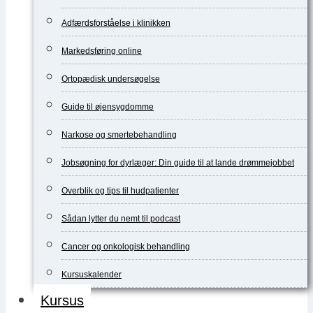
Adfærdsforståelse i klinikken
Markedsføring online
Ortopædisk undersøgelse
Guide til øjensygdomme
Narkose og smertebehandling
Jobsøgning for dyrlæger: Din guide til at lande drømmejobbet
Overblik og tips til hudpatienter
Sådan lytter du nemt til podcast
Cancer og onkologisk behandling
Kursuskalender
Kursus