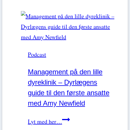
filosofi
med
møder
Kirstie
vestlig
Pickles
konvention
i
Podcast
en
holistisk
Management på den lille
tilgang
dyreklinik – Dyrlægens
med
guide til den første ansatte
Dr.
med Amy Newfield
Lily
Chen
Management
Lyt med her…