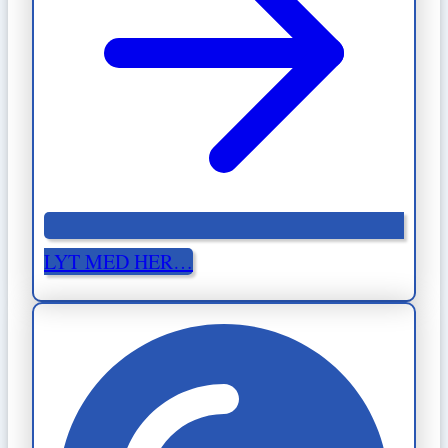
LYT MED HER…