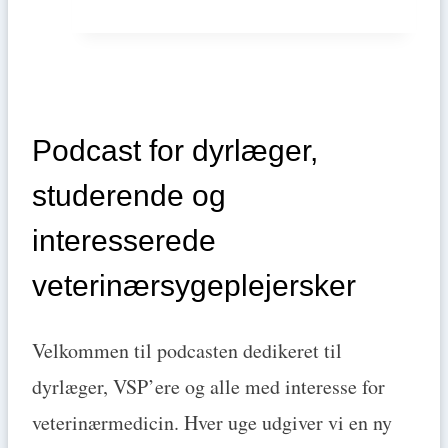
på
den
lille
dyreklinik
–
Podcast for dyrlæger,
Dyrlægens
studerende og
guide
interesserede
til
veterinærsygeplejersker
den
første
Velkommen til podcasten dedikeret til
ansatte
dyrlæger, VSP’ere og alle med interesse for
med
veterinærmedicin. Hver uge udgiver vi en ny
Amy