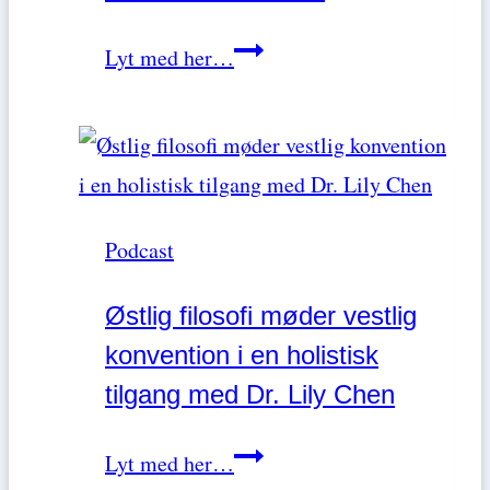
Neurodivergens
Lyt med her…
i
fokus:
Når
forståelse
Podcast
og
respekt
Østlig filosofi møder vestlig
styrker
konvention i en holistisk
kundeservice
tilgang med Dr. Lily Chen
og
reducerer
Østlig
Lyt med her…
udbrændthed