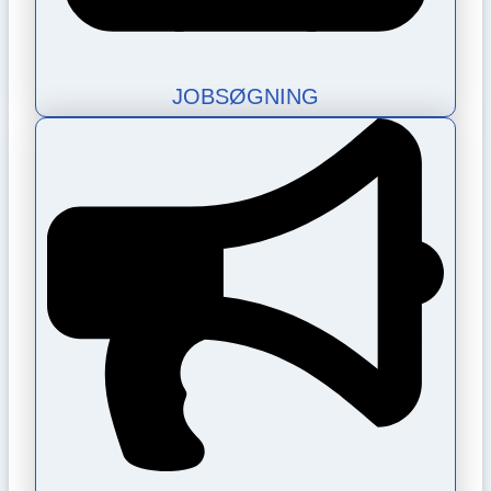
JOBSØGNING