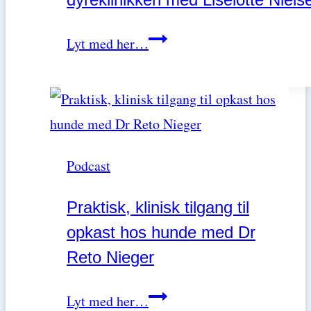
Guide
Lyt med her…
til
den
lovpligtige
håndfri
Podcast
røntgen:
Praktiske
Praktisk, klinisk tilgang til
tips
opkast hos hunde med Dr
til
Reto Nieger
dyreklinikken
med
Praktisk,
Lyt med her…