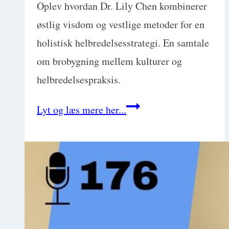
Oplev hvordan Dr. Lily Chen kombinerer
østlig visdom og vestlige metoder for en
holistisk helbredelsesstrategi. En samtale
om brobygning mellem kulturer og
helbredelsespraksis.
Østlig
Lyt og læs mere her...
filosofi
møder
vestlig
konvention
i
en