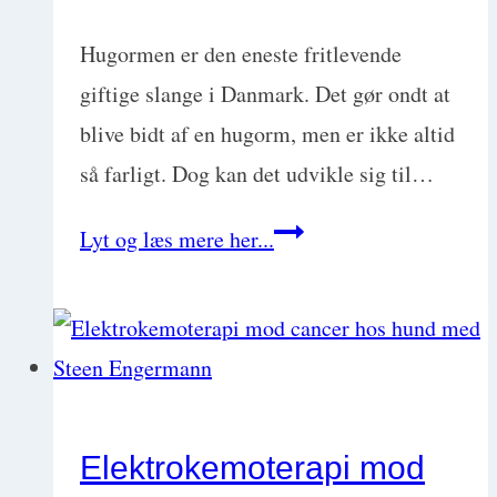
hjælper
Hugormen er den eneste fritlevende
vi
giftige slange i Danmark. Det gør ondt at
bedst
blive bidt af en hugorm, men er ikke altid
med
så farligt. Dog kan det udvikle sig til…
Esben
Hugormebid
Kjær
Lyt og læs mere her...
hos
hund
og
kat:
Symptomer
Elektrokemoterapi mod
og