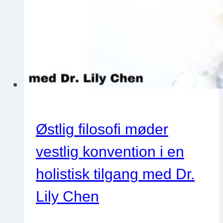
reducerer
udbrændthed
med
Kirstie
Pickles
Østlig filosofi møder
vestlig konvention i en
holistisk tilgang med Dr.
Lily Chen