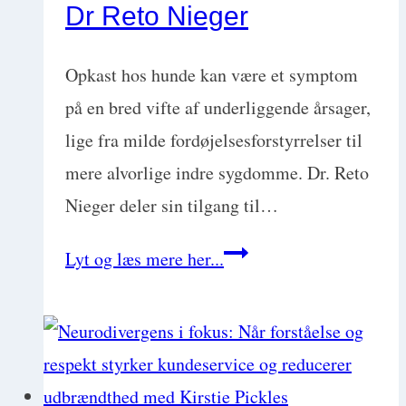
til
Dr Reto Nieger
dyreklinikken
med
Opkast hos hunde kan være et symptom
Liselotte
på en bred vifte af underliggende årsager,
Nielsen
lige fra milde fordøjelsesforstyrrelser til
mere alvorlige indre sygdomme. Dr. Reto
Nieger deler sin tilgang til…
Praktisk,
Lyt og læs mere her...
klinisk
tilgang
til
opkast