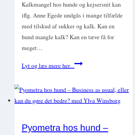
Kalkmangel hos hunde og kejsersnit kan
med
iflg. Anne Egede undgås i mange tilfælde
Gunila
med tilskud af sukker og kalk. Kan en
Pedersen
hund mangle kalk? Kan en tæve få for
meget…
Undgå
Lyt og læs mere her...
kalkmangel
og
kejsersnit
med
to
Pyometra hos hund –
simple