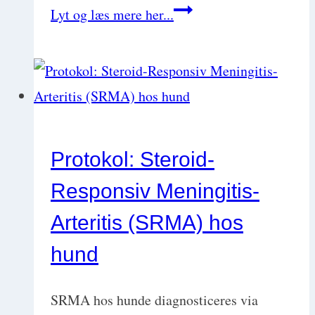
Basic
Lyt og læs mere her...
Exotics:
Kaniners
sygdomme
og
de
Protokol: Steroid-
hemmelige
Responsiv Meningitis-
hints
i
Arteritis (SRMA) hos
dens
hund
afføringen
SRMA hos hunde diagnosticeres via