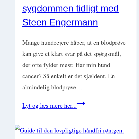
sygdommen tidligt med
Steen Engermann
Mange hundeejere håber, at en blodprøve
kan give et klart svar på det spørgsmål,
der ofte fylder mest: Har min hund
cancer? Så enkelt er det sjældent. En
almindelig blodprøve…
Ny
Lyt og læs mere her...
blodprøve
for
skjult