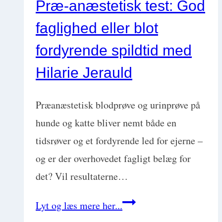
Præ-anæstetisk test: God
hos
faglighed eller blot
hund
fordyrende spildtid med
Hilarie Jerauld
Præanæstetisk blodprøve og urinprøve på
hunde og katte bliver nemt både en
tidsrøver og et fordyrende led for ejerne –
og er der overhovedet fagligt belæg for
det? Vil resultaterne…
Præ-
Lyt og læs mere her...
anæstetisk