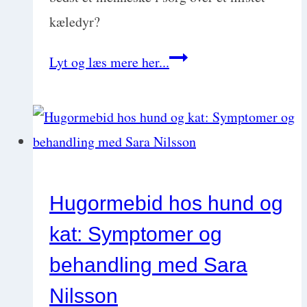
Winsborg
kæledyr?
Er
Lyt og læs mere her...
sorg
over
et
mistet
kæledyr
Hugormebid hos hund og
bare
kat: Symptomer og
noget
pjat,
behandling med Sara
eller
Nilsson
hvordan