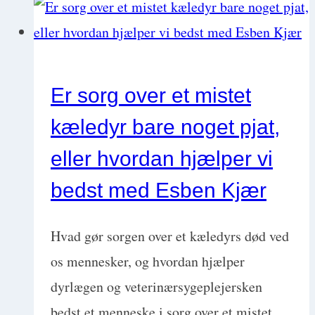
–
Business
as
Er sorg over et mistet
usual,
kæledyr bare noget pjat,
eller
kan
eller hvordan hjælper vi
du
bedst med Esben Kjær
gøre
det
Hvad gør sorgen over et kæledyrs død ved
bedre?
os mennesker, og hvordan hjælper
med
dyrlægen og veterinærsygeplejersken
Ylva
bedst et menneske i sorg over et mistet