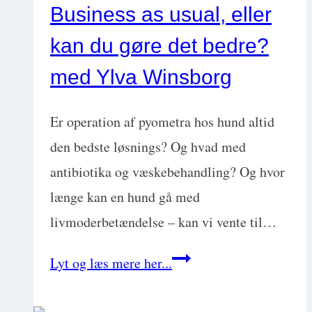
Business as usual, eller
kosttilskud,
men…
kan du gøre det bedre?
gør
med Ylva Winsborg
det
rigtigt!
Er operation af pyometra hos hund altid
med
den bedste løsnings? Og hvad med
Anne
antibiotika og væskebehandling? Og hvor
Egede
længe kan en hund gå med
livmoderbetændelse – kan vi vente til…
Pyometra
Lyt og læs mere her...
hos
hund