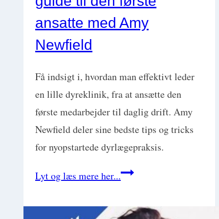
guide til den første
ansatte med Amy
Newfield
Få indsigt i, hvordan man effektivt leder
en lille dyreklinik, fra at ansætte den
første medarbejder til daglig drift. Amy
Newfield deler sine bedste tips og tricks
for nyopstartede dyrlægepraksis.
Management
Lyt og læs mere her...
på
den