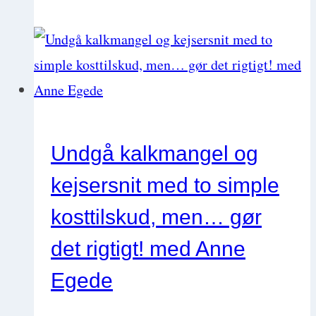
til
at
undgå
stress
og
burnout
Undgå kalkmangel og
og
kejsersnit med to simple
få
det
kosttilskud, men… gør
liv,
det rigtigt! med Anne
du
Egede
ønsker
dig