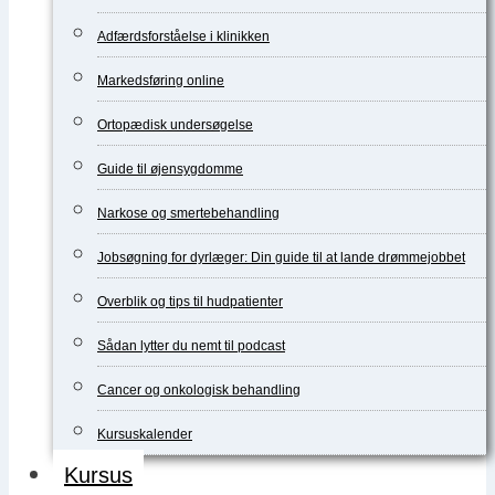
Adfærdsforståelse i klinikken
Markedsføring online
Ortopædisk undersøgelse
Guide til øjensygdomme
Narkose og smertebehandling
Jobsøgning for dyrlæger: Din guide til at lande drømmejobbet
Overblik og tips til hudpatienter
Sådan lytter du nemt til podcast
Cancer og onkologisk behandling
Kursuskalender
Kursus