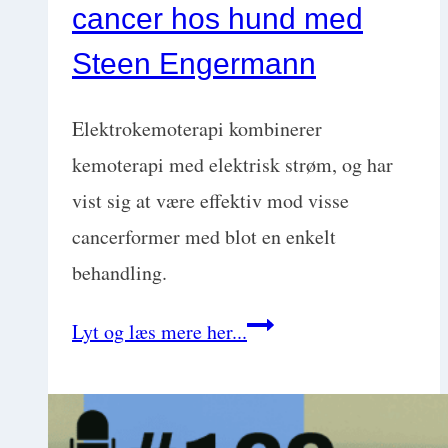
cancer hos hund med
behandling
med
Steen Engermann
Sara
Nilsson
Elektrokemoterapi kombinerer
kemoterapi med elektrisk strøm, og har
vist sig at være effektiv mod visse
cancerformer med blot en enkelt
behandling.
Elektrokemoterapi
Lyt og læs mere her...
mod
cancer
hos