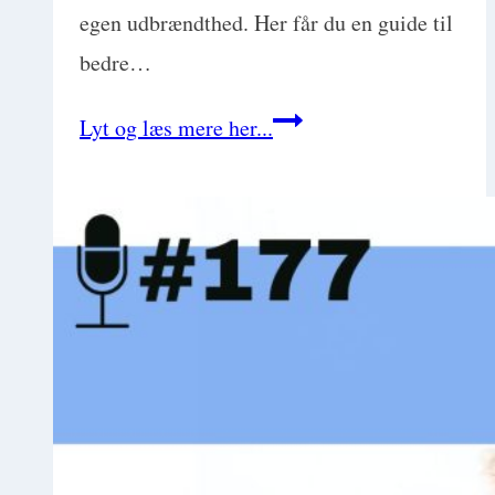
egen udbrændthed. Her får du en guide til
bedre…
Neurodivergens
Lyt og læs mere her...
i
fokus:
Når
forståelse
og
respekt
styrker
kundeservice
og