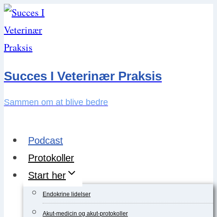
Skip
to
content
Succes I Veterinær Praksis
Sammen om at blive bedre
Podcast
Protokoller
Start her
Endokrine lidelser
Akut-medicin og akut-protokoller