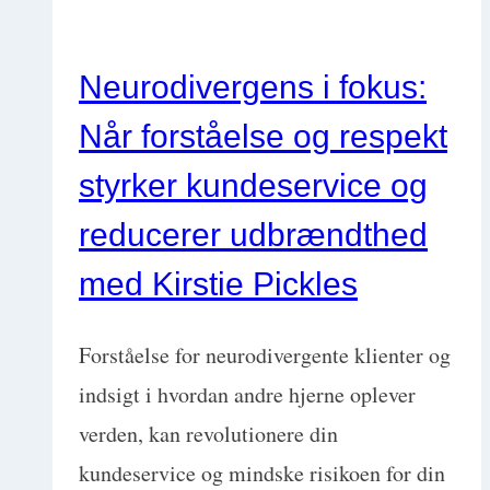
hos
hunde
Neurodivergens i fokus:
med
Når forståelse og respekt
Dr
Reto
styrker kundeservice og
Nieger
reducerer udbrændthed
med Kirstie Pickles
Forståelse for neurodivergente klienter og
indsigt i hvordan andre hjerne oplever
verden, kan revolutionere din
kundeservice og mindske risikoen for din