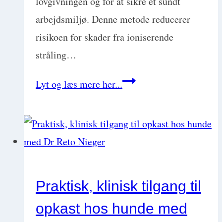
lovgivningen og for at sikre et sundt
arbejdsmiljø. Denne metode reducerer
risikoen for skader fra ioniserende
stråling…
Guide
Lyt og læs mere her...
til
den
lovpligtige
håndfri
røntgen:
Praktisk, klinisk tilgang til
Praktiske
opkast hos hunde med
tips