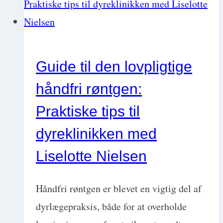
kræft
hos
hund:
Guide til den lovpligtige
Opdag
håndfri røntgen:
sygdommen
tidligt
Praktiske tips til
med
dyreklinikken med
Steen
Liselotte Nielsen
Engermann
Håndfri røntgen er blevet en vigtig del af
dyrlægepraksis, både for at overholde