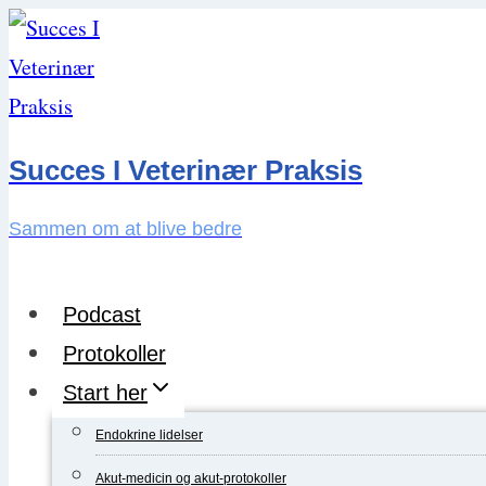
Skip
to
content
Succes I Veterinær Praksis
Sammen om at blive bedre
Podcast
Protokoller
Start her
Endokrine lidelser
Akut-medicin og akut-protokoller