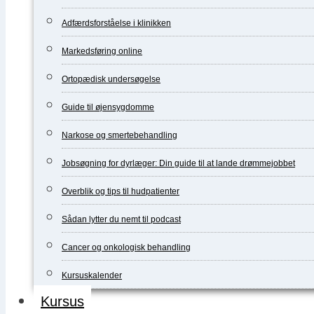
Adfærdsforståelse i klinikken
Markedsføring online
Ortopædisk undersøgelse
Guide til øjensygdomme
Narkose og smertebehandling
Jobsøgning for dyrlæger: Din guide til at lande drømmejobbet
Overblik og tips til hudpatienter
Sådan lytter du nemt til podcast
Cancer og onkologisk behandling
Kursuskalender
Kursus