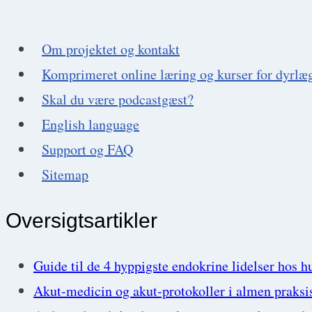
med
min
Om projektet og kontakt
revisor
Komprimeret online læring og kurser for dyrlæ
Heidi
Skal du være podcastgæst?
Andersen
English language
Support og FAQ
Sitemap
Oversigtsartikler
Guide til de 4 hyppigste endokrine lidelser hos h
Akut-medicin og akut-protokoller i almen praksi