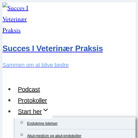
Skip
to
content
Succes I Veterinær Praksis
Sammen om at blive bedre
Podcast
Protokoller
Start her
Endokrine lidelser
Akut-medicin og akut-protokoller