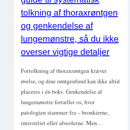
ide?
tolkning af thoraxrøntgen
–
og genkendelse af
Hjerne?
lungemønstre, så du ikke
Ryg?
overser vigtige detaljer
Ortopædi?
Tænder?
Fortolkning af thoraxrøntgen kræver
øvelse, og dine røntgenfund kan ikke altid
placeres i én boks. Genkendelse af
lungemønstre fortæller os, hvor
patologien stammer fra – bronkierne,
interstitiet eller alveolerne. Men…