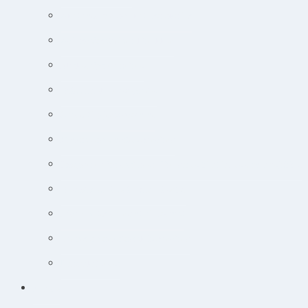
Akut-medicin og akut-protokoller
Adfærdsforståelse i klinikken
Markedsføring online
Ortopædisk undersøgelse
Guide til øjensygdomme
Narkose og smertebehandling
Jobsøgning for dyrlæger: Din guide til at lande drømmejobbet
Overblik og tips til hudpatienter
Sådan lytter du nemt til podcast
Cancer og onkologisk behandling
Kursuskalender
Kursus