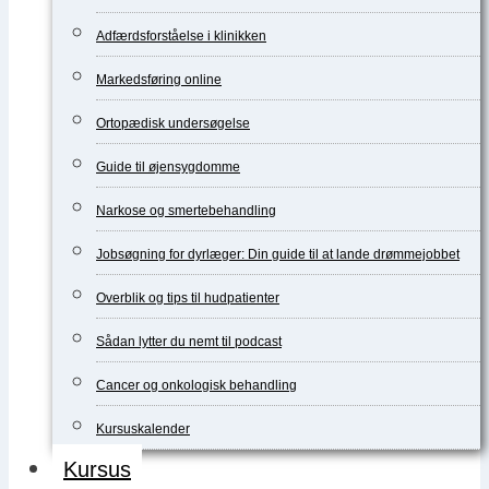
Adfærdsforståelse i klinikken
Markedsføring online
Ortopædisk undersøgelse
Guide til øjensygdomme
Narkose og smertebehandling
Jobsøgning for dyrlæger: Din guide til at lande drømmejobbet
Overblik og tips til hudpatienter
Sådan lytter du nemt til podcast
Cancer og onkologisk behandling
Kursuskalender
Kursus