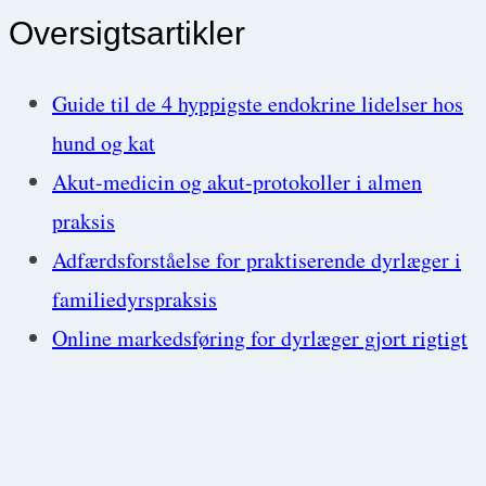
af
Oversigtsartikler
lungemønstre,
så
Guide til de 4 hyppigste endokrine lidelser hos
du
hund og kat
ikke
Akut-medicin og akut-protokoller i almen
overser
praksis
vigtige
Adfærdsforståelse for praktiserende dyrlæger i
detaljer
familiedyrspraksis
Online markedsføring for dyrlæger gjort rigtigt