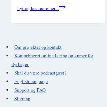
Røntgen
Lyt og læs mere her...
af
lunger.
En
guide
Om projektet og kontakt
til
Komprimeret online læring og kurser for
systematisk
dyrlæger
tolkning
Skal du være podcastgæst?
af
English language
thoraxrøntgen
Support og FAQ
og
Sitemap
genkendelse