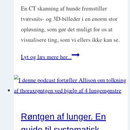
En CT skanning af hunde fremstiller
tværsnits- og 3D-billeder i en enorm stor
opløsning, som gør det muligt for os at
visualisere ting, som vi ellers ikke kan se.
Hvornår
Lyt og læs mere her...
er
CT
skanning
af
hund
Røntgen af lunger. En
en
guide til systematisk
god