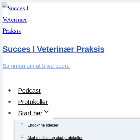
Skip
to
content
Succes I Veterinær Praksis
Sammen om at blive bedre
Podcast
Protokoller
Start her
Endokrine lidelser
Akut-medicin og akut-protokoller