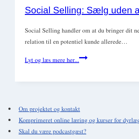
med
Social Selling: Sælg uden 
Tanya
Dick
Social Selling handler om at du bringer dit 
relation til en potentiel kunde allerede…
Social
Lyt og læs mere her...
Selling:
Sælg
uden
at
Om projektet og kontakt
sælge
Komprimeret online læring og kurser for dyrlæ
med
Skal du være podcastgæst?
Leif