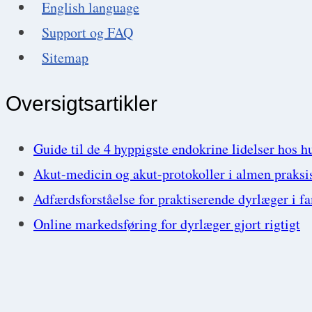
English language
Carlsen
Support og FAQ
Sitemap
Oversigtsartikler
Guide til de 4 hyppigste endokrine lidelser hos h
Akut-medicin og akut-protokoller i almen praksi
Adfærdsforståelse for praktiserende dyrlæger i f
Online markedsføring for dyrlæger gjort rigtigt