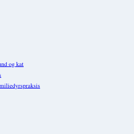
und og kat
s
amiliedyrspraksis