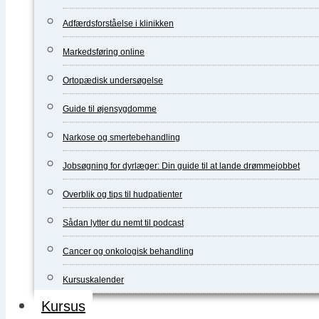
Adfærdsforståelse i klinikken
Markedsføring online
Ortopædisk undersøgelse
Guide til øjensygdomme
Narkose og smertebehandling
Jobsøgning for dyrlæger: Din guide til at lande drømmejobbet
Overblik og tips til hudpatienter
Sådan lytter du nemt til podcast
Cancer og onkologisk behandling
Kursuskalender
Kursus