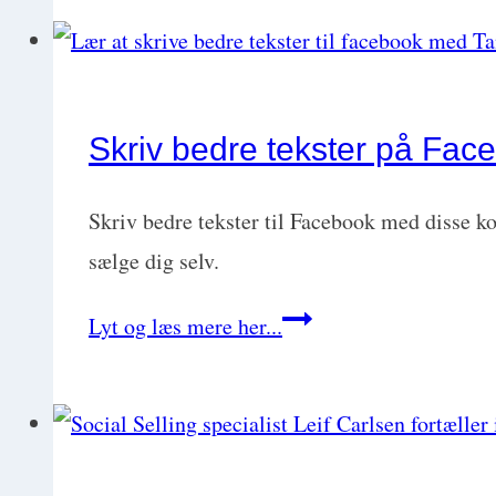
rigtigt
og
spar
penge
Skriv bedre tekster på Fa
med
Anders
Skriv bedre tekster til Facebook med disse k
Sevelsted
sælge dig selv.
Skriv
Lyt og læs mere her...
bedre
tekster
på
Facebook