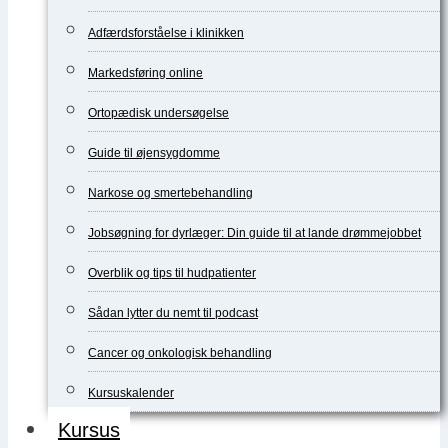
Adfærdsforståelse i klinikken
Markedsføring online
Ortopædisk undersøgelse
Guide til øjensygdomme
Narkose og smertebehandling
Jobsøgning for dyrlæger: Din guide til at lande drømmejobbet
Overblik og tips til hudpatienter
Sådan lytter du nemt til podcast
Cancer og onkologisk behandling
Kursuskalender
Kursus