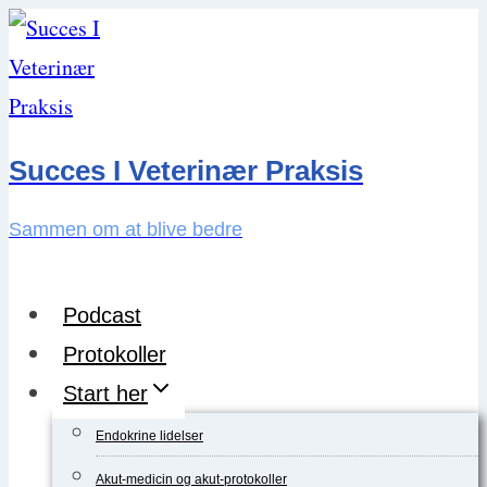
Skip
to
content
Succes I Veterinær Praksis
Sammen om at blive bedre
Podcast
Protokoller
Start her
Endokrine lidelser
Akut-medicin og akut-protokoller