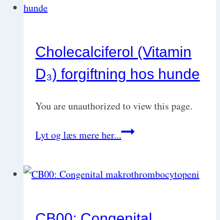
hos
hunde
Cholecalciferol (Vitamin
D₃) forgiftning hos hunde
You are unauthorized to view this page.
Cholecalciferol
Lyt og læs mere her...
(Vitamin
D₃)
forgiftning
hos
CB00: Congenital