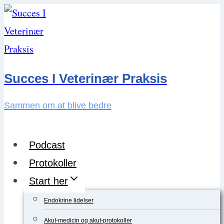
Skip
to
content
Succes I Veterinær Praksis
Sammen om at blive bedre
Podcast
Protokoller
Start her
Endokrine lidelser
Akut-medicin og akut-protokoller