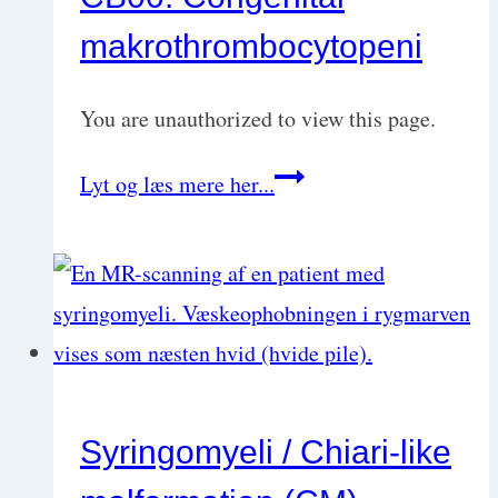
hunde
makrothrombocytopeni
You are unauthorized to view this page.
CB00:
Lyt og læs mere her...
Congenital
makrothrombocytopeni
Syringomyeli / Chiari-like