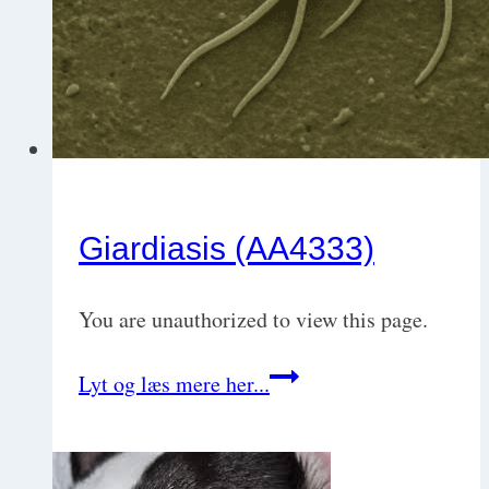
Giardiasis (AA4333)
You are unauthorized to view this page.
Giardiasis
Lyt og læs mere her...
(AA4333)