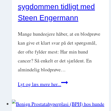
sygdommen tidligt med
Steen Engermann
Mange hundeejere håber, at en blodprøve
kan give et klart svar på det spørgsmål,
der ofte fylder mest: Har min hund
cancer? Så enkelt er det sjældent. En
almindelig blodprøve…
Ny
Lyt og læs mere her...
blodprøve
for
skjult