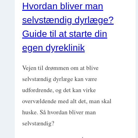
Hvordan bliver man
Praktiske
selvstændig dyrlæge?
tips
til
Guide til at starte din
dyreklinikken
egen dyreklinik
med
Liselotte
Vejen til drømmen om at blive
Nielsen
selvstændig dyrlæge kan være
udfordrende, og det kan virke
overvældende med alt det, man skal
huske. Så hvordan bliver man
selvstændig?