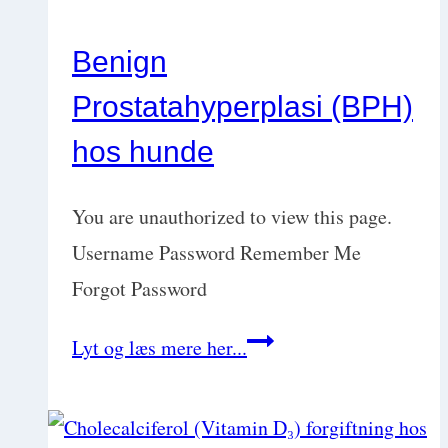
kræft
Benign
hos
Prostatahyperplasi (BPH)
hund:
Opdag
hos hunde
sygdommen
tidligt
You are unauthorized to view this page.
med
Username Password Remember Me
Steen
Forgot Password
Engermann
Benign
Lyt og læs mere her...
Prostatahyperplasi
(BPH)