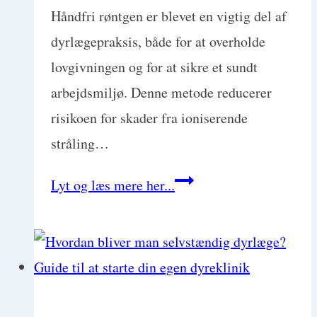
Håndfri røntgen er blevet en vigtig del af
dyrlægepraksis, både for at overholde
lovgivningen og for at sikre et sundt
arbejdsmiljø. Denne metode reducerer
risikoen for skader fra ioniserende
stråling…
Guide
Lyt og læs mere her...
til
den
lovpligtige
håndfri
røntgen: