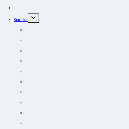
Protokoller
Toggle
Start her
child
menu
Endokrine lidelser
Akut-medicin og akut-protokoller
Adfærdsforståelse i klinikken
Markedsføring online
Ortopædisk undersøgelse
Guide til øjensygdomme
Narkose og smertebehandling
Jobsøgning for dyrlæger: Din guide til at lande drømmejobbet
Overblik og tips til hudpatienter
Sådan lytter du nemt til podcast