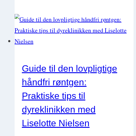
Feline
chronic
gingivostomatitis
(FCGS)
(kronisk
gingivostomatitis
Guide til den lovpligtige
hos
håndfri røntgen:
kat)
Praktiske tips til
dyreklinikken med
Liselotte Nielsen