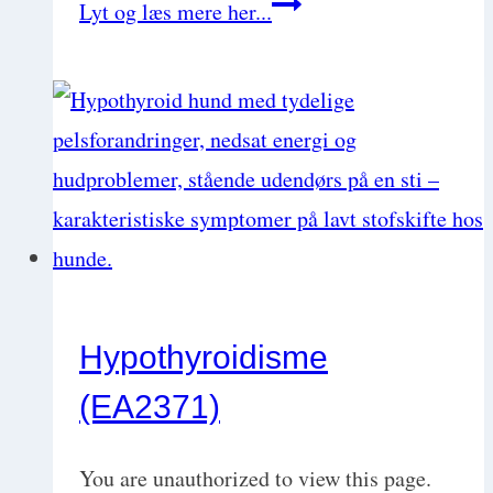
Hvordan
Lyt og læs mere her...
bliver
man
selvstændig
dyrlæge?
Guide
til
at
starte
Hypothyroidisme
din
(EA2371)
egen
dyreklinik
You are unauthorized to view this page.