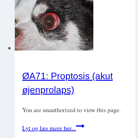
ØA71: Proptosis (akut
øjenprolaps)
You are unauthorized to view this page.
ØA71:
Lyt og læs mere her...
Proptosis