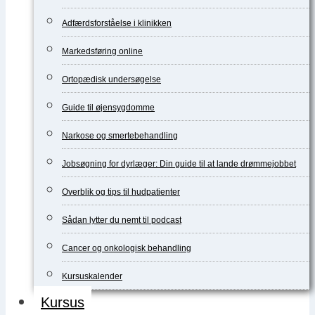
Adfærdsforståelse i klinikken
Markedsføring online
Ortopædisk undersøgelse
Guide til øjensygdomme
Narkose og smertebehandling
Jobsøgning for dyrlæger: Din guide til at lande drømmejobbet
Overblik og tips til hudpatienter
Sådan lytter du nemt til podcast
Cancer og onkologisk behandling
Kursuskalender
Kursus