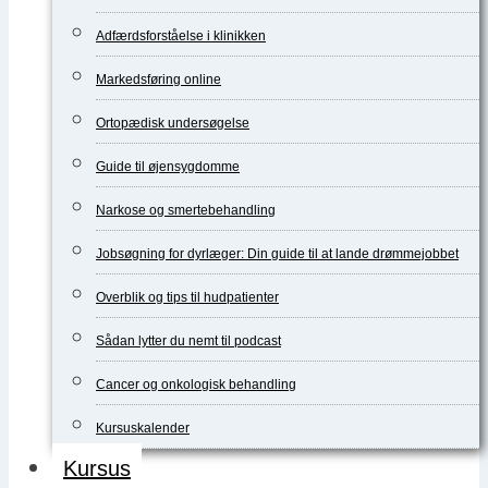
Adfærdsforståelse i klinikken
Markedsføring online
Ortopædisk undersøgelse
Guide til øjensygdomme
Narkose og smertebehandling
Jobsøgning for dyrlæger: Din guide til at lande drømmejobbet
Overblik og tips til hudpatienter
Sådan lytter du nemt til podcast
Cancer og onkologisk behandling
Kursuskalender
Kursus