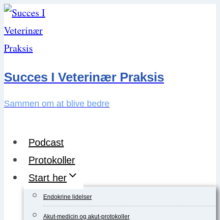
Skip
to
content
Succes I Veterinær Praksis
Sammen om at blive bedre
Podcast
Protokoller
Start her
Endokrine lidelser
Akut-medicin og akut-protokoller