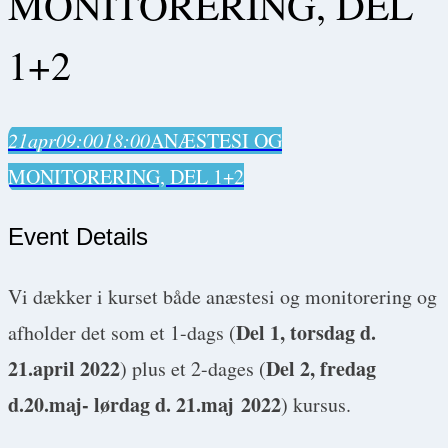
MONITORERING, DEL
1+2
21
apr
09:00
18:00
ANÆSTESI OG
MONITORERING, DEL 1+2
Event Details
Vi dækker i kurset både anæstesi og monitorering og
Del 1, torsdag d.
afholder det som et 1-dags (
21.april 2022
Del 2, fredag
) plus et 2-dages (
d.20.maj- lørdag d. 21.maj
2022
) kursus.