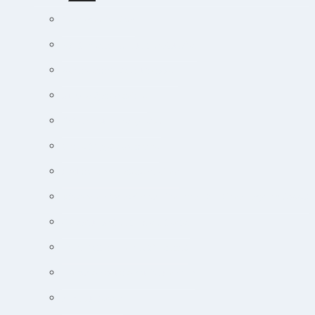
menu
Endokrine lidelser
Akut-medicin og akut-protokoller
Adfærdsforståelse i klinikken
Markedsføring online
Ortopædisk undersøgelse
Guide til øjensygdomme
Narkose og smertebehandling
Jobsøgning for dyrlæger: Din guide til at lande drømmejobbet
Overblik og tips til hudpatienter
Sådan lytter du nemt til podcast
Cancer og onkologisk behandling
Kursuskalender