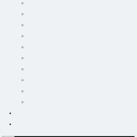
Adfærdsforståelse i klinikken
Markedsføring online
Ortopædisk undersøgelse
Guide til øjensygdomme
Narkose og smertebehandling
Jobsøgning for dyrlæger: Din guide til at lande drømmejobbet
Overblik og tips til hudpatienter
Sådan lytter du nemt til podcast
Cancer og onkologisk behandling
Kursuskalender
Kursus
Login