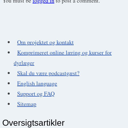
You must be
logged in
to post a comment.
Om projektet og kontakt
Komprimeret online læring og kurser for
dyrlæger
Skal du være podcastgæst?
English language
Support og FAQ
Sitemap
Oversigtsartikler