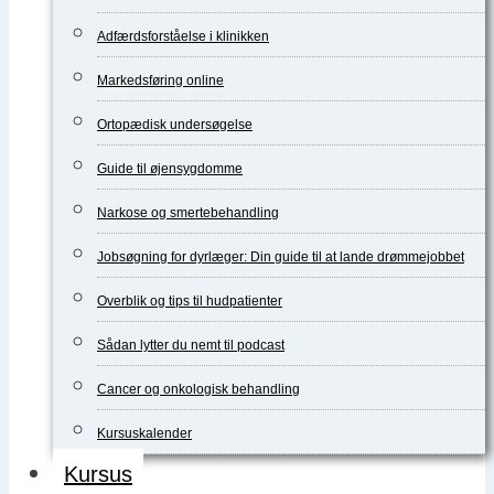
Adfærdsforståelse i klinikken
Markedsføring online
Ortopædisk undersøgelse
Guide til øjensygdomme
Narkose og smertebehandling
Jobsøgning for dyrlæger: Din guide til at lande drømmejobbet
Overblik og tips til hudpatienter
Sådan lytter du nemt til podcast
Cancer og onkologisk behandling
Kursuskalender
Kursus