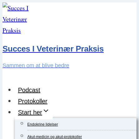
Skip
to
content
Succes I Veterinær Praksis
Sammen om at blive bedre
Podcast
Protokoller
Start her
Endokrine lidelser
Akut-medicin og akut-protokoller