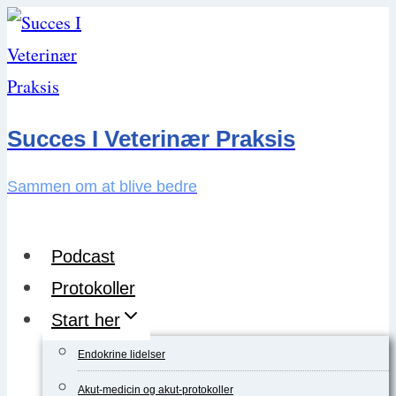
Skip
to
content
Succes I Veterinær Praksis
Sammen om at blive bedre
Podcast
Protokoller
Start her
Endokrine lidelser
Akut-medicin og akut-protokoller