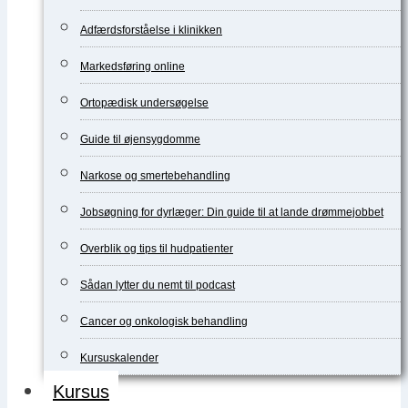
Adfærdsforståelse i klinikken
Markedsføring online
Ortopædisk undersøgelse
Guide til øjensygdomme
Narkose og smertebehandling
Jobsøgning for dyrlæger: Din guide til at lande drømmejobbet
Overblik og tips til hudpatienter
Sådan lytter du nemt til podcast
Cancer og onkologisk behandling
Kursuskalender
Kursus