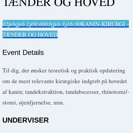
TÆNDER OG HOVED
02
feb
(feb 2)
09:00
03
(feb 3)
16:00
KANIN-KIRURGI -
TÆNDER OG HOVED
Event Details
Til dig, der ønsker teoretisk og praktisk opdatering
om de mest relevante kirurgiske indgreb på hovedet
af kanin; tandekstraktion, tandabscesser, rhinotomi/-
stomi, øjenfjernelse, mm.
UNDERVISER