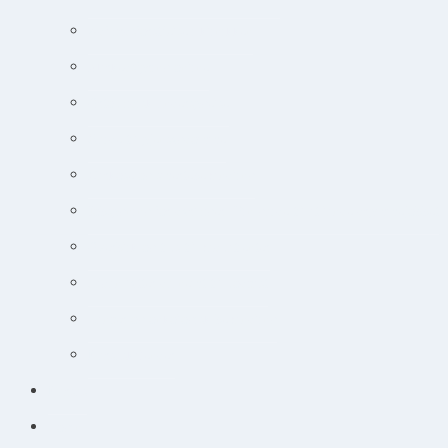
Adfærdsforståelse i klinikken
Markedsføring online
Ortopædisk undersøgelse
Guide til øjensygdomme
Narkose og smertebehandling
Jobsøgning for dyrlæger: Din guide til at lande drømmejobbet
Overblik og tips til hudpatienter
Sådan lytter du nemt til podcast
Cancer og onkologisk behandling
Kursuskalender
Kursus
Login