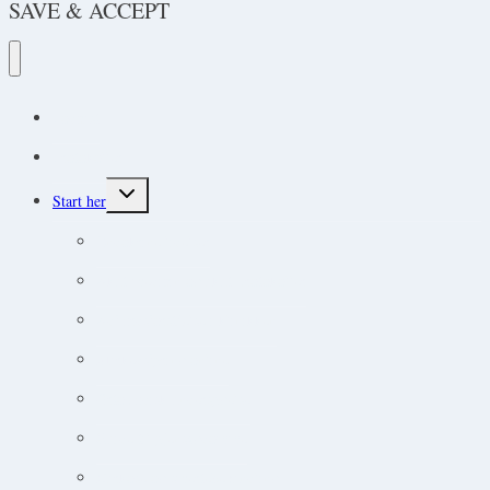
SAVE & ACCEPT
Podcast
Protokoller
Toggle
Start her
child
menu
Endokrine lidelser
Akut-medicin og akut-protokoller
Adfærdsforståelse i klinikken
Markedsføring online
Ortopædisk undersøgelse
Guide til øjensygdomme
Narkose og smertebehandling