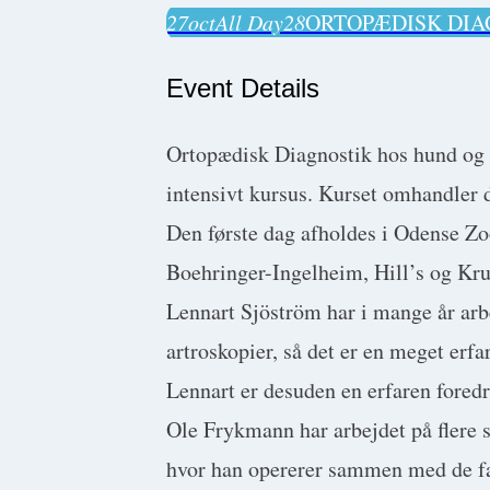
27
oct
All Day
28
ORTOPÆDISK DIAG
Event Details
Ortopædisk Diagnostik hos hund og ka
intensivt kursus. Kurset omhandler 
Den første dag afholdes i Odense Zo
Boehringer-Ingelheim, Hill’s og Kru
Lennart Sjöström har i mange år ar
artroskopier, så det er en meget er
Lennart er desuden en erfaren foredr
Ole Frykmann har arbejdet på flere s
hvor han opererer sammen med de fa