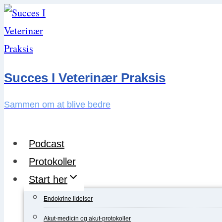
Skip
to
content
Succes I Veterinær Praksis
Sammen om at blive bedre
Podcast
Protokoller
Start her
Endokrine lidelser
Akut-medicin og akut-protokoller