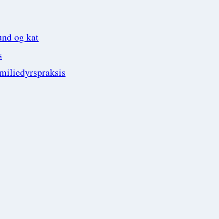
und og kat
s
amiliedyrspraksis