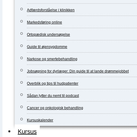
Adfærdsforståelse i klinikken
Markedsføring online
Ortopædisk undersøgelse
Guide til øjensygdomme
Narkose og smertebehandling
Jobsøgning for dyrlæger: Din guide til at lande drømmejobbet
Overblik og tips til hudpatienter
Sådan lytter du nemt til podcast
Cancer og onkologisk behandling
Kursuskalender
Kursus