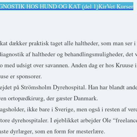
NOSTIK HOS HUND OG KAT (del 1)
KirVet Kurser
t dækker praktisk taget alle haltheder, som man ser i 
diagnostik af haltheder og behandlingsmuligheder, det
o med udsigt over savannen. Anden dag er hos Kruuse i 
use er sponsorer.
bejdet på Strömsholm Dyrehospital. Han har blandt and
faren ortopædkirurg, der gæster Danmark.
agsholder, ikke bare i Sverige, men også i resten af ver
tore dyrehospitaler. I øjeblikket arbejder Ole “freelanc
ste dyrlæger, som en form for mesterlære.