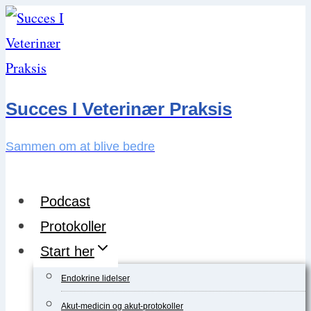
Skip
to
content
Succes I Veterinær Praksis
Sammen om at blive bedre
Podcast
Protokoller
Start her
Endokrine lidelser
Akut-medicin og akut-protokoller