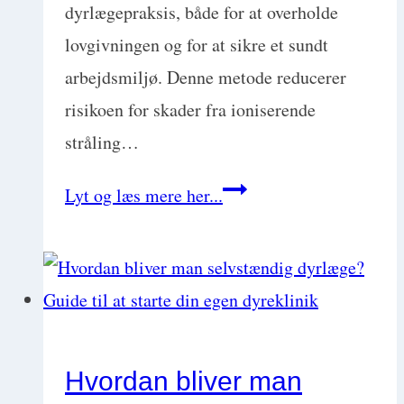
dyrlægepraksis, både for at overholde
lovgivningen og for at sikre et sundt
arbejdsmiljø. Denne metode reducerer
risikoen for skader fra ioniserende
stråling…
Guide
Lyt og læs mere her...
til
den
lovpligtige
håndfri
røntgen:
Hvordan bliver man
Praktiske