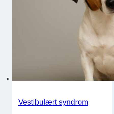
Vestibulært syndrom