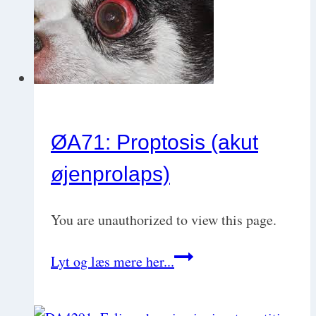
ØA71: Proptosis (akut
øjenprolaps)
You are unauthorized to view this page.
ØA71:
Lyt og læs mere her...
Proptosis
(akut