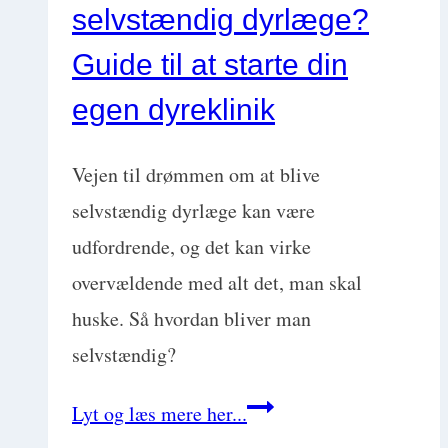
selvstændig dyrlæge?
tips
til
Guide til at starte din
dyreklinikken
egen dyreklinik
med
Liselotte
Vejen til drømmen om at blive
Nielsen
selvstændig dyrlæge kan være
udfordrende, og det kan virke
overvældende med alt det, man skal
huske. Så hvordan bliver man
selvstændig?
Hvordan
Lyt og læs mere her...
bliver