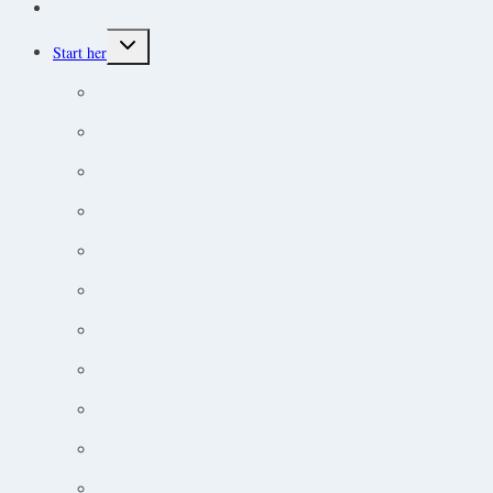
Protokoller
Toggle
Start her
child
menu
Endokrine lidelser
Akut-medicin og akut-protokoller
Adfærdsforståelse i klinikken
Markedsføring online
Ortopædisk undersøgelse
Guide til øjensygdomme
Narkose og smertebehandling
Jobsøgning for dyrlæger: Din guide til at lande drømmejobbet
Overblik og tips til hudpatienter
Sådan lytter du nemt til podcast
Cancer og onkologisk behandling