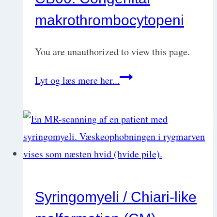
hunde
makrothrombocytopeni
You are unauthorized to view this page.
CB00:
Lyt og læs mere her...
Congenital
makrothrombocytopeni
Syringomyeli / Chiari-like