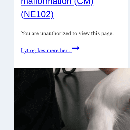
malformation (CM)
(NE102)
You are unauthorized to view this page.
Syringomyeli
Lyt og læs mere her...
/
Chiari-
like
malformation
(CM)
(NE102)