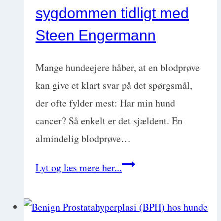
sygdommen tidligt med
Steen Engermann
Mange hundeejere håber, at en blodprøve
kan give et klart svar på det spørgsmål,
der ofte fylder mest: Har min hund
cancer? Så enkelt er det sjældent. En
almindelig blodprøve…
Ny
Lyt og læs mere her...
blodprøve
for
skjult