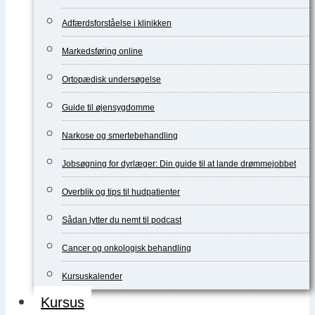
Adfærdsforståelse i klinikken
Markedsføring online
Ortopædisk undersøgelse
Guide til øjensygdomme
Narkose og smertebehandling
Jobsøgning for dyrlæger: Din guide til at lande drømmejobbet
Overblik og tips til hudpatienter
Sådan lytter du nemt til podcast
Cancer og onkologisk behandling
Kursuskalender
Kursus