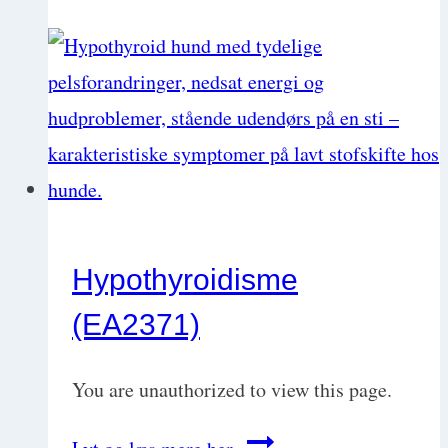
man
selvstændig
dyrlæge?
Guide
til
at
starte
Hypothyroidisme
din
(EA2371)
egen
dyreklinik
You are unauthorized to view this page.
Hypothyroidisme