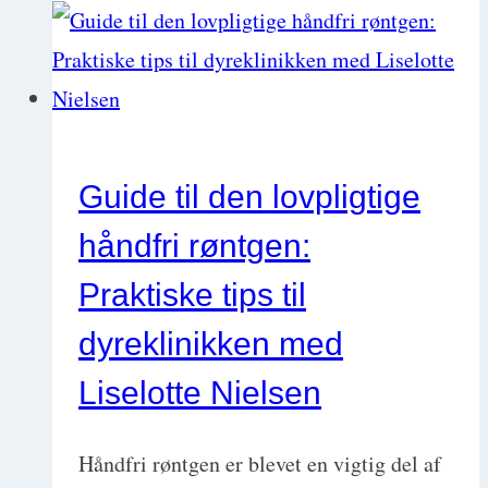
chronic
gingivostomatitis
(FCGS)
(kronisk
gingivostomatitis
Guide til den lovpligtige
hos
håndfri røntgen:
kat)
Praktiske tips til
dyreklinikken med
Liselotte Nielsen
Håndfri røntgen er blevet en vigtig del af