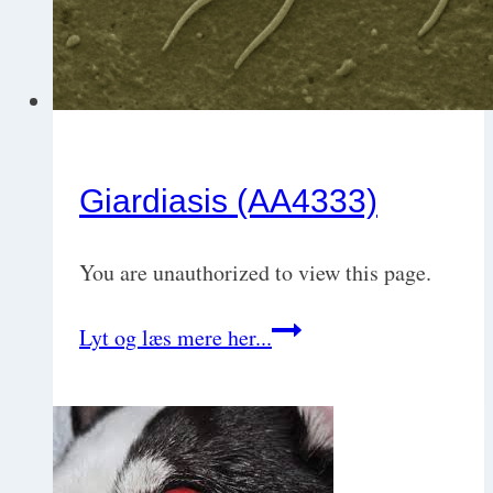
Giardiasis (AA4333)
You are unauthorized to view this page.
Giardiasis
Lyt og læs mere her...
(AA4333)