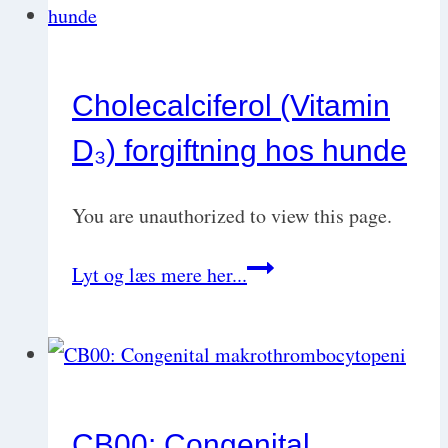
hos
hunde
Cholecalciferol (Vitamin
D₃) forgiftning hos hunde
You are unauthorized to view this page.
Cholecalciferol
Lyt og læs mere her...
(Vitamin
D₃)
forgiftning
hos
CB00: Congenital