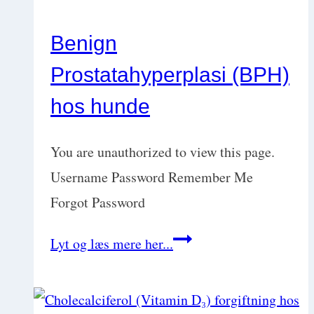
kræft
Benign
hos
Prostatahyperplasi (BPH)
hund:
Opdag
hos hunde
sygdommen
tidligt
You are unauthorized to view this page.
med
Username Password Remember Me
Steen
Forgot Password
Engermann
Benign
Lyt og læs mere her...
Prostatahyperplasi
(BPH)