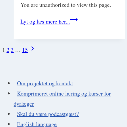
You are unauthorized to view this page.
Vestibulært
Lyt og læs mere her...
syndrom
Next
1
2
3
…
15
Page
Page
navigation
Om projektet og kontakt
Komprimeret online læring og kurser for
dyrlæger
Skal du være podcastgæst?
English language