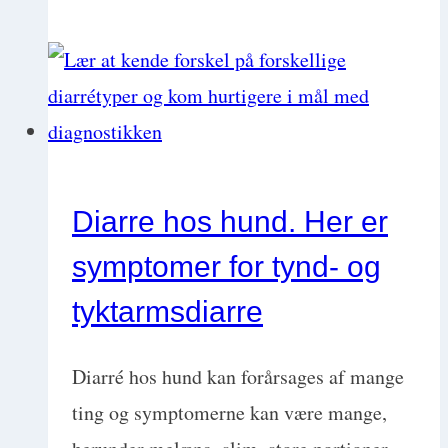
tilgang
til
BOAS-
patienter,
deres
udredning
Diarre hos hund. Her er
og
symptomer for tynd- og
sekundære
sygdomme
tyktarmsdiarre
Diarré hos hund kan forårsages af mange
ting og symptomerne kan være mange,