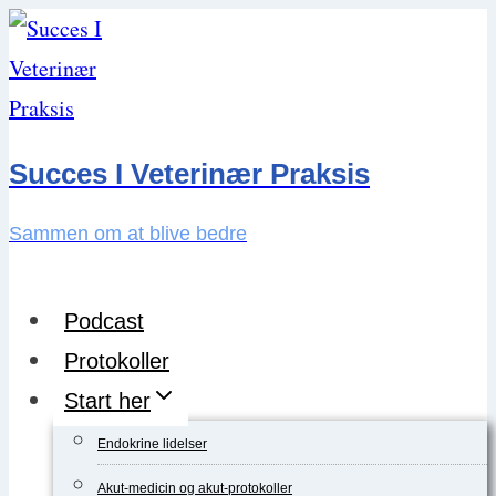
Skip
to
content
Succes I Veterinær Praksis
Sammen om at blive bedre
Podcast
Protokoller
Start her
Endokrine lidelser
Akut-medicin og akut-protokoller