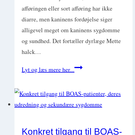
afføringen eller sort afføring har ikke
diarre, men kaninens fordøjelse siger
alligevel meget om kaninens sygdomme
og sundhed. Det fortæller dyrlæge Mette
halck…
Basic
Lyt og læs mere her...
Exotics:
Kaniners
sygdomme
og
de
Konkret tilgang til BOAS-
hemmelige