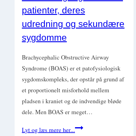
patienter, deres
hints
i
udredning og sekundære
dens
sygdomme
afføringen
Brachycephalic Obstructive Airway
Syndrome (BOAS) er et patofysiologisk
sygdomskompleks, der opstår på grund af
et proportionelt misforhold mellem
pladsen i kraniet og de indvendige bløde
dele. Men BOAS er meget…
Konkret
Lyt og læs mere her...