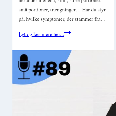
herunder melæna, slim, store portioner,
små portioner, trængninger… Har du styr
på, hvilke symptomer, der stammer fra…
Diarre
Lyt og læs mere her...
hos
hund.
Her
er
symptomer
for
tynd-
og