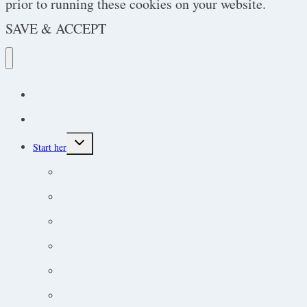
prior to running these cookies on your website.
SAVE & ACCEPT
Podcast
Protokoller
Toggle
Start her
child
menu
Endokrine lidelser
Akut-medicin og akut-protokoller
Adfærdsforståelse i klinikken
Markedsføring online
Ortopædisk undersøgelse
Guide til øjensygdomme