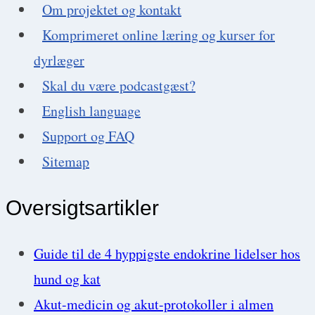
Om projektet og kontakt
(en
Komprimeret online læring og kurser for
stor
dyrlæger
og
Skal du være podcastgæst?
en
English language
lille)
Support og FAQ
Sitemap
Oversigtsartikler
Guide til de 4 hyppigste endokrine lidelser hos
hund og kat
Akut-medicin og akut-protokoller i almen