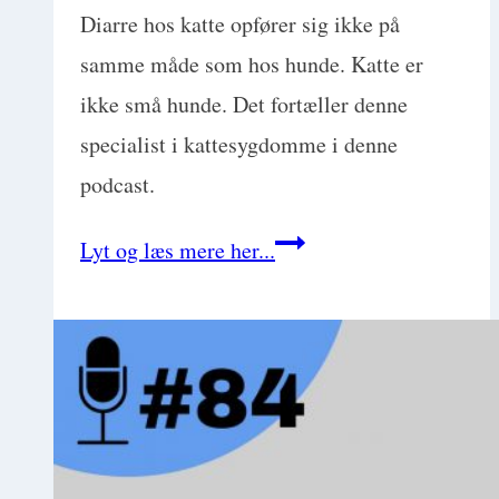
Diarre hos katte opfører sig ikke på
samme måde som hos hunde. Katte er
ikke små hunde. Det fortæller denne
specialist i kattesygdomme i denne
podcast.
Diarre
Lyt og læs mere her...
hos
katte.
Er
det
noget
særligt?