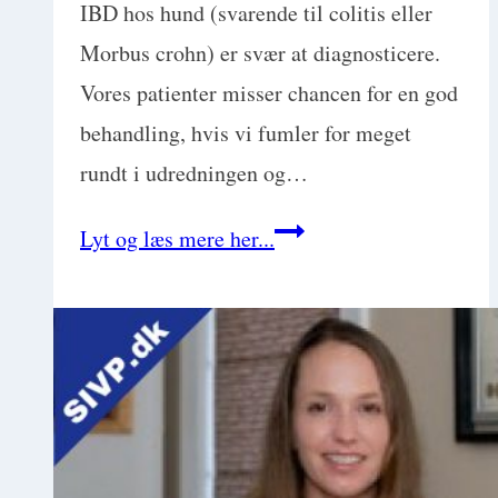
IBD hos hund (svarende til colitis eller
Morbus crohn) er svær at diagnosticere.
Vores patienter misser chancen for en god
behandling, hvis vi fumler for meget
rundt i udredningen og…
IBD
Lyt og læs mere her...
eller
GI-
cancer
–
to
sider