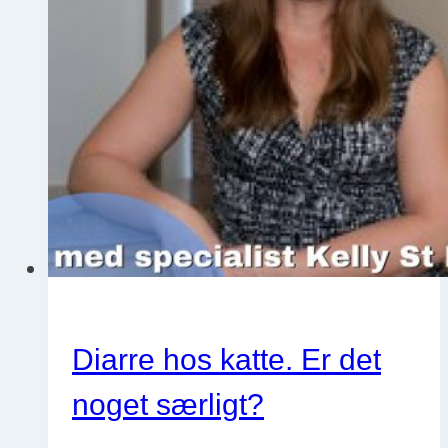
af
samme
sag?
Med
Janne
Graarup
Lyngby
Diarre hos katte. Er det
noget særligt?