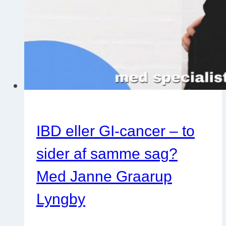
tyktarmsdiarre
IBD eller GI-cancer – to
sider af samme sag?
Med Janne Graarup
Lyngby