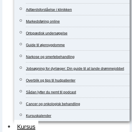
Adfærdsforståelse i klinikken
Markedsføring online
Ortopædisk undersøgelse
Guide til øjensygdomme
Narkose og smertebehandling
Jobsøgning for dyrlæger: Din guide til at lande drømmejobbet
Overblik og tips til hudpatienter
Sådan lytter du nemt til podcast
Cancer og onkologisk behandling
Kursuskalender
Kursus