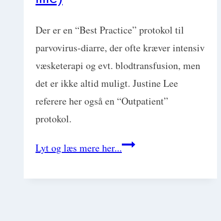
Der er en “Best Practice” protokol til
parvovirus-diarre, der ofte kræver intensiv
væsketerapi og evt. blodtransfusion, men
det er ikke altid muligt. Justine Lee
referere her også en “Outpatient”
protokol.
Parvovirus
Lyt og læs mere her...
hos
hunde:
2
protokoller