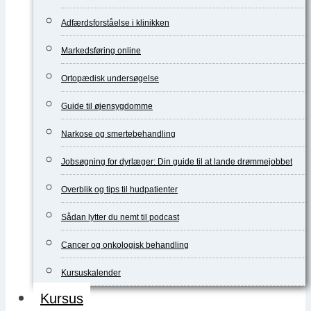
Adfærdsforståelse i klinikken
Markedsføring online
Ortopædisk undersøgelse
Guide til øjensygdomme
Narkose og smertebehandling
Jobsøgning for dyrlæger: Din guide til at lande drømmejobbet
Overblik og tips til hudpatienter
Sådan lytter du nemt til podcast
Cancer og onkologisk behandling
Kursuskalender
Kursus