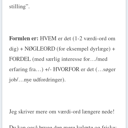
stilling”.
Formlen er:
HVEM er det (1-2 værdi-ord om
dig) + NØGLEORD (for eksempel dyrlæge) +
FORDEL (med særlig interesse for…/med
erfaring fra…) +/- HVORFOR er det (…søger
job/…nye udfordringer).
Jeg skriver mere om værdi-ord længere nede!
Du kan også bruge den mere kulørte og friske: