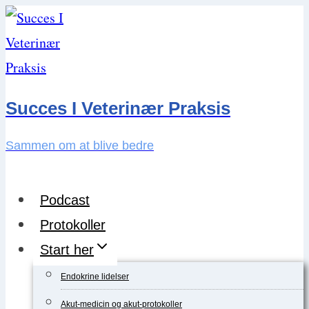
Skip
to
content
Succes I Veterinær Praksis
Sammen om at blive bedre
Podcast
Protokoller
Start her
Endokrine lidelser
Akut-medicin og akut-protokoller