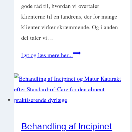
gode råd til, hvordan vi overtaler
klienterne til en tandrens, der for mange
klienter virker skræmmende. Og i anden
del taler vi…
Behandling
Lyt og læs mere her...
af
paradentose
hos
hund
–
inkl.
Behandling af Incipinet
6