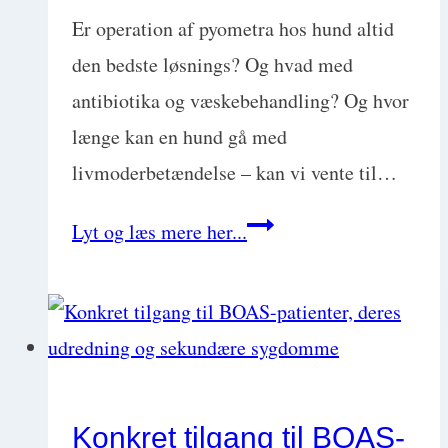
Er operation af pyometra hos hund altid
den bedste løsnings? Og hvad med
antibiotika og væskebehandling? Og hvor
længe kan en hund gå med
livmoderbetændelse – kan vi vente til…
Pyometra
Lyt og læs mere her...
hos
hund
–
Business
as
Konkret tilgang til BOAS-
usual,