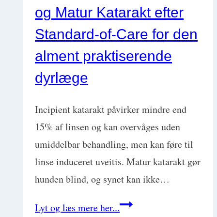
og Matur Katarakt efter
tips
til
Standard-of-Care for den
få
alment praktiserende
ejeren
dyrlæge
til
bide
Incipient katarakt påvirker mindre end
på
15% af linsen og kan overvåges uden
med
umiddelbar behandling, men kan føre til
Jacob
linse induceret uveitis. Matur katarakt gør
C.
hunden blind, og synet kan ikke…
Meyer
Behandling
Lyt og læs mere her...