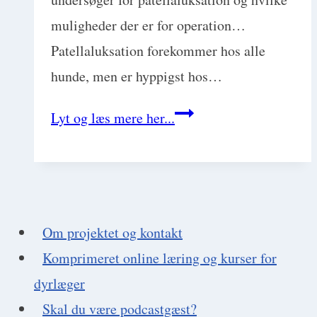
muligheder der er for operation…
Patellaluksation forekommer hos alle
hunde, men er hyppigst hos…
Patellaluksation
Lyt og læs mere her...
hos
hund.
Operation,
aflivning
Om projektet og kontakt
eller
Komprimeret online læring og kurser for
ingenting?
dyrlæger
Skal du være podcastgæst?