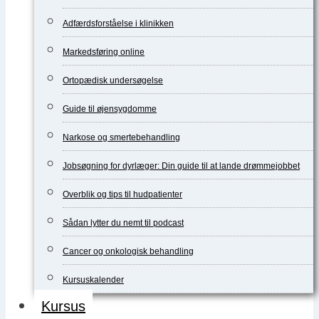
Adfærdsforståelse i klinikken
Markedsføring online
Ortopædisk undersøgelse
Guide til øjensygdomme
Narkose og smertebehandling
Jobsøgning for dyrlæger: Din guide til at lande drømmejobbet
Overblik og tips til hudpatienter
Sådan lytter du nemt til podcast
Cancer og onkologisk behandling
Kursuskalender
Kursus