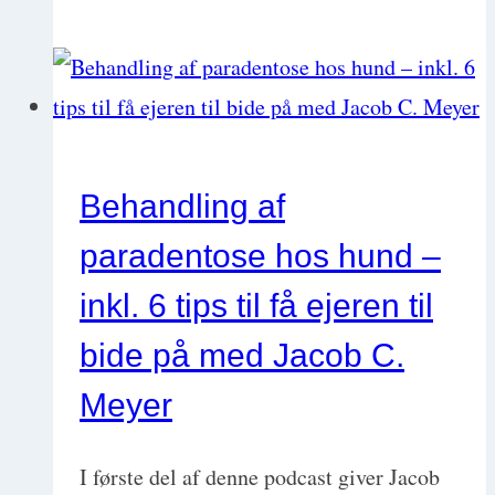
tilgang
til
BOAS-
patienter,
deres
Behandling af
udredning
paradentose hos hund –
og
sekundære
inkl. 6 tips til få ejeren til
sygdomme
bide på med Jacob C.
Meyer
I første del af denne podcast giver Jacob