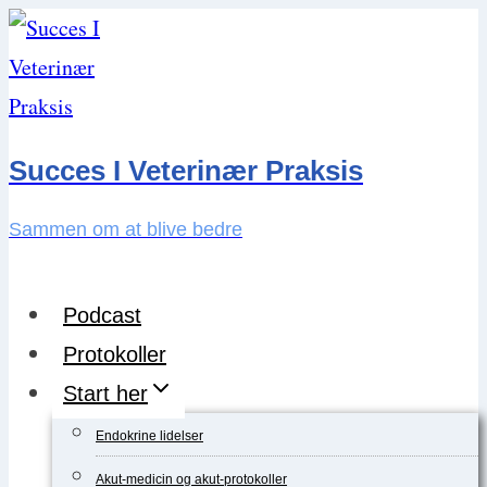
Skip
to
content
Succes I Veterinær Praksis
Sammen om at blive bedre
Podcast
Protokoller
Start her
Endokrine lidelser
Akut-medicin og akut-protokoller