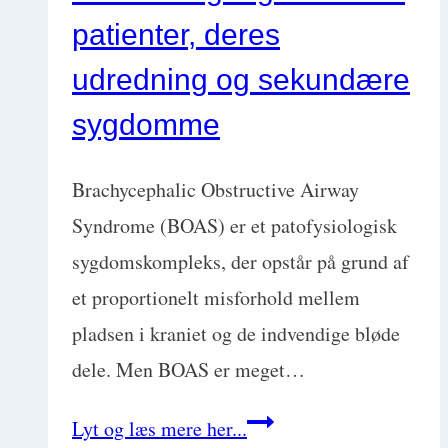
patienter, deres
eller
kan
udredning og sekundære
du
sygdomme
gøre
det
Brachycephalic Obstructive Airway
bedre?
Syndrome (BOAS) er et patofysiologisk
med
sygdomskompleks, der opstår på grund af
Ylva
et proportionelt misforhold mellem
Winsborg
pladsen i kraniet og de indvendige bløde
dele. Men BOAS er meget…
Konkret
Lyt og læs mere her...