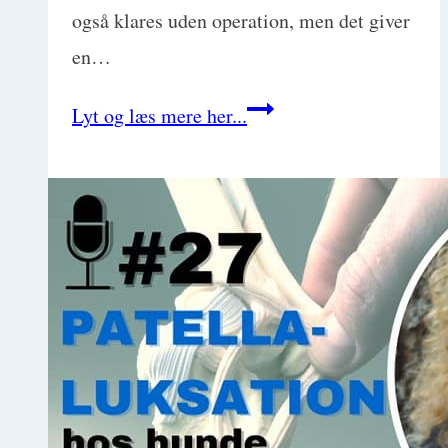
også klares uden operation, men det giver
en…
Korsbåndsskade
Lyt og læs mere her...
hos
hund
for
den
alment
praktiserende
med
Lars
Langerhuus