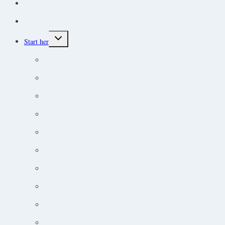
Podcast
Protokoller
Toggle
Start her
child
menu
Endokrine lidelser
Akut-medicin og akut-protokoller
Adfærdsforståelse i klinikken
Markedsføring online
Ortopædisk undersøgelse
Guide til øjensygdomme
Narkose og smertebehandling
Jobsøgning for dyrlæger: Din guide til at lande drømmejobbet
Overblik og tips til hudpatienter
Sådan lytter du nemt til podcast