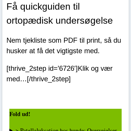
Få quickguiden til
ortopædisk undersøgelse
Nem tjekliste som PDF til print, så du
husker at få det vigtigste med.
[thrive_2step id=’6726′]Klik og vær
med…[/thrive_2step]
Fold ud!
> Patellaluksation hos hunde: Overvejelser