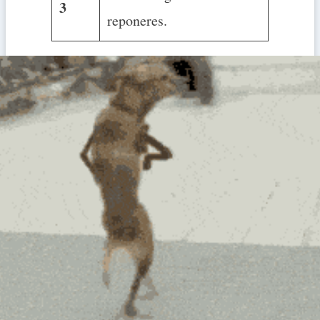
3
reponeres.