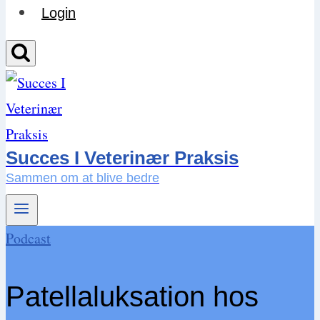
Login
Succes I Veterinær Praksis
Sammen om at blive bedre
Podcast
Patellaluksation hos