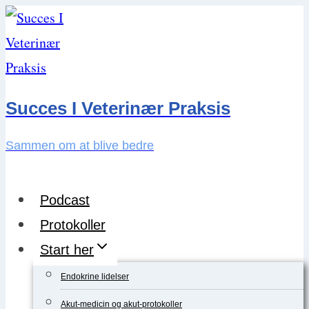
Skip
to
content
Succes I Veterinær Praksis
Sammen om at blive bedre
Podcast
Protokoller
Start her
Endokrine lidelser
Akut-medicin og akut-protokoller