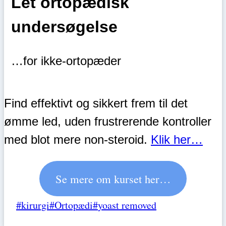
Let ortopædisk
undersøgelse
…for ikke-ortopæder
Find effektivt og sikkert frem til det
ømme led, uden frustrerende kontroller
med blot mere non-steroid.
Klik her…
Se mere om kurset her…
Post
#
kirurgi
#
Ortopædi
#
yoast removed
Tags: