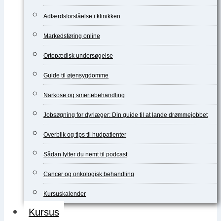
Adfærdsforståelse i klinikken
Markedsføring online
Ortopædisk undersøgelse
Guide til øjensygdomme
Narkose og smertebehandling
Jobsøgning for dyrlæger: Din guide til at lande drømmejobbet
Overblik og tips til hudpatienter
Sådan lytter du nemt til podcast
Cancer og onkologisk behandling
Kursuskalender
Kursus