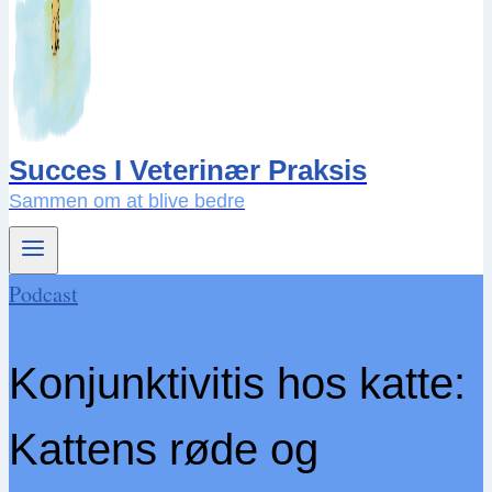
Succes I Veterinær Praksis
Sammen om at blive bedre
Podcast
Konjunktivitis hos katte:
Kattens røde og