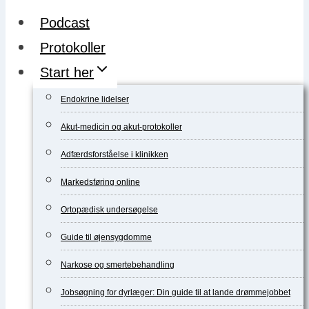
Podcast
Protokoller
Start her
Endokrine lidelser
Akut-medicin og akut-protokoller
Adfærdsforståelse i klinikken
Markedsføring online
Ortopædisk undersøgelse
Guide til øjensygdomme
Narkose og smertebehandling
Jobsøgning for dyrlæger: Din guide til at lande drømmejobbet