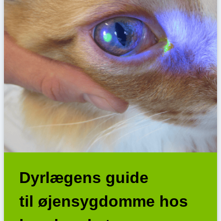
Dyrlægens guide
til øjensygdomme hos