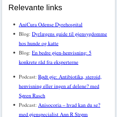
Relevante links
AniCura Odense Dyrehospital
Blog:
Dyrlægens guide til øjensygdomme
hos hunde og katte
Blog:
En bedre øjen-henvisning: 5
konkrete råd fra eksperterne
Podcast:
Rødt øje: Antibiotika, steroid,
henvisning eller ingen af delene? med
Søren Rasch
Podcast:
Anisocoria – hvad kan du se?
med øjenspecialist Ann R Strøm