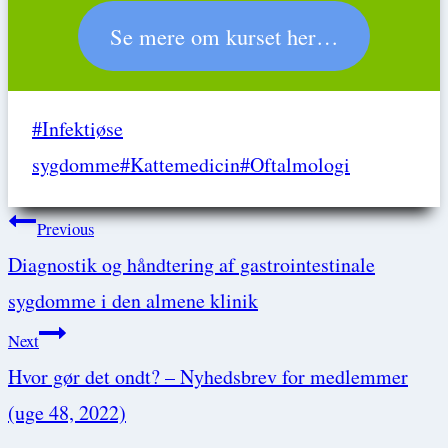
Se mere om kurset her…
Post
#
Infektiøse
Tags:
sygdomme
#
Kattemedicin
#
Oftalmologi
Post
Previous
Diagnostik og håndtering af gastrointestinale
navigation
sygdomme i den almene klinik
Next
Hvor gør det ondt? – Nyhedsbrev for medlemmer
(uge 48, 2022)