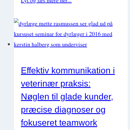
Lyt og læs mere her...
lytter
du
nemt
til
podcast
på
Effektiv kommunikation i
din
veterinær praksis:
telefon
(guide
Nøglen til glade kunder,
med
præcise diagnoser og
video)
fokuseret teamwork