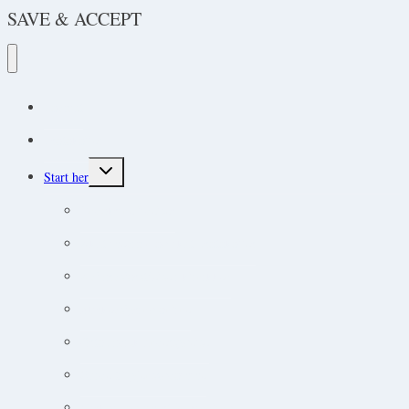
SAVE & ACCEPT
Podcast
Protokoller
Toggle
Start her
child
menu
Endokrine lidelser
Akut-medicin og akut-protokoller
Adfærdsforståelse i klinikken
Markedsføring online
Ortopædisk undersøgelse
Guide til øjensygdomme
Narkose og smertebehandling