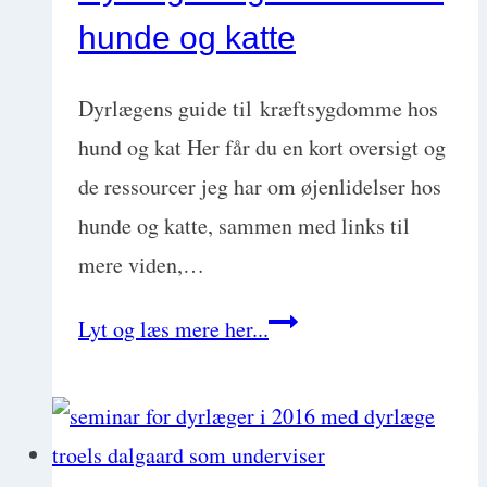
hunde og katte
til
at
Dyrlægens guide til kræftsygdomme hos
starte
hund og kat Her får du en kort oversigt og
din
de ressourcer jeg har om øjenlidelser hos
egen
hunde og katte, sammen med links til
dyreklinik
mere viden,…
Dyrlægens
Lyt og læs mere her...
guide
til
kræft
hunde