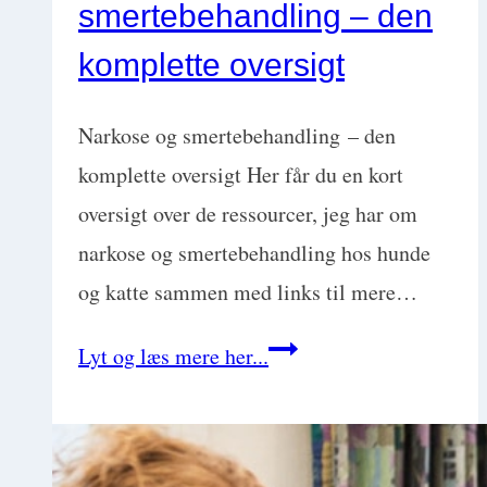
smertebehandling – den
til
at
komplette oversigt
lande
drømmejobbet
Narkose og smertebehandling – den
komplette oversigt Her får du en kort
oversigt over de ressourcer, jeg har om
narkose og smertebehandling hos hunde
og katte sammen med links til mere…
Narkose
Lyt og læs mere her...
og
smertebehandling
–