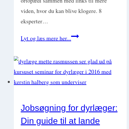
ortopædi sammen med links til mere
viden, hvor du kan blive klogere. 8
eksperter…
Ledundersøgelse
Lyt og læs mere her...
og
palpationsteknik
for
ikke-
ortopæder
(halthedsundersøgelse
Jobsøgning for dyrlæger:
af
Din guide til at lande
hunde