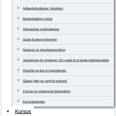
Adfærdsforståelse i klinikken
Markedsføring online
Ortopædisk undersøgelse
Guide til øjensygdomme
Narkose og smertebehandling
Jobsøgning for dyrlæger: Din guide til at lande drømmejobbet
Overblik og tips til hudpatienter
Sådan lytter du nemt til podcast
Cancer og onkologisk behandling
Kursuskalender
Kursus