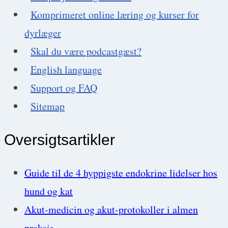
Nøglen
Komprimeret online læring og kurser for
til
dyrlæger
glade
Skal du være podcastgæst?
kunder,
English language
præcise
Support og FAQ
diagnoser
Sitemap
og
fokuseret
Oversigtsartikler
teamwork
Guide til de 4 hyppigste endokrine lidelser hos
hund og kat
Akut-medicin og akut-protokoller i almen
praksis