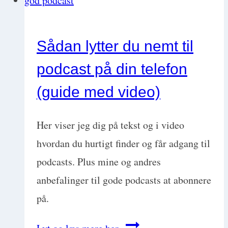
hyppigste
endokrine
Sådan lytter du nemt til
lidelser
podcast på din telefon
hos
hund
(guide med video)
og
kat
Her viser jeg dig på tekst og i video
hvordan du hurtigt finder og får adgang til
podcasts. Plus mine og andres
anbefalinger til gode podcasts at abonnere
på.
Sådan