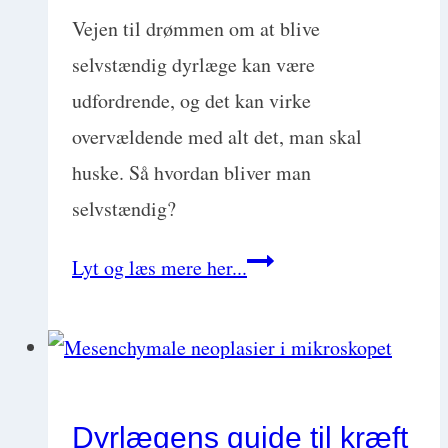
Vejen til drømmen om at blive
selvstændig dyrlæge kan være
udfordrende, og det kan virke
overvældende med alt det, man skal
huske. Så hvordan bliver man
selvstændig?
Hvordan
Lyt og læs mere her...
bliver
man
selvstændig
dyrlæge?
Dyrlægens guide til kræft
Guide