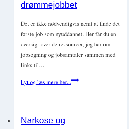
og
drømmejobbet
katte)
Det er ikke nødvendigvis nemt at finde det
første job som nyuddannet. Her får du en
oversigt over de ressourcer, jeg har om
jobsøgning og jobsamtaler sammen med
links til…
Jobsøgning
Lyt og læs mere her...
for
dyrlæger:
Din
Narkose og
guide