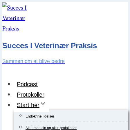
Skip
to
content
Succes I Veterinær Praksis
Sammen om at blive bedre
Podcast
Protokoller
Start her
Endokrine lidelser
Akut-medicin og akut-protokoller