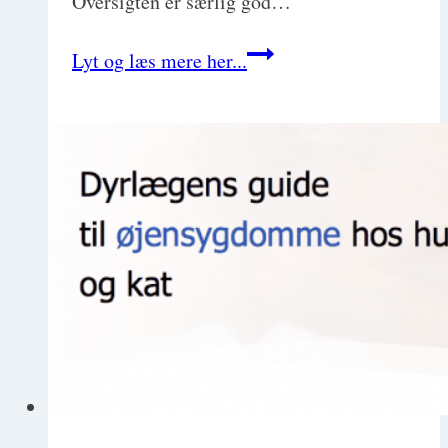
Oversigten er særlig god…
Overblik
Lyt og læs mere her...
og
tips
til
hudpatienter
og
allergi
hos
hund
og
kat