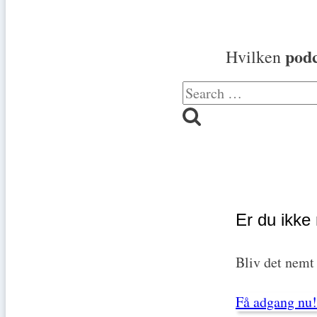
podc
Hvilken
Search
for:
Er du ikk
Bliv det nemt
Få adgang nu!