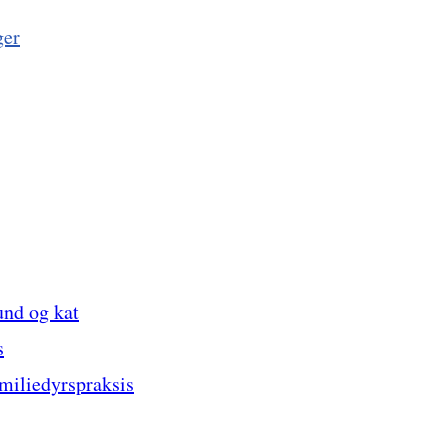
ger
und og kat
s
amiliedyrspraksis