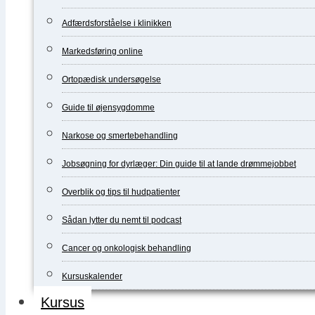
Adfærdsforståelse i klinikken
Markedsføring online
Ortopædisk undersøgelse
Guide til øjensygdomme
Narkose og smertebehandling
Jobsøgning for dyrlæger: Din guide til at lande drømmejobbet
Overblik og tips til hudpatienter
Sådan lytter du nemt til podcast
Cancer og onkologisk behandling
Kursuskalender
Kursus