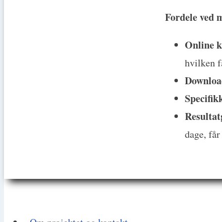
Fordele ved 
Online k
hvilken f
Downloa
Specifik
Resultat
dage, får