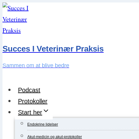
Skip
to
content
Succes I Veterinær Praksis
Sammen om at blive bedre
Podcast
Protokoller
Start her
Endokrine lidelser
Akut-medicin og akut-protokoller