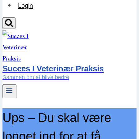
Login
Succes I Veterinær Praksis
Sammen om at blive bedre
Ups – Du skal være
logget ind for at få