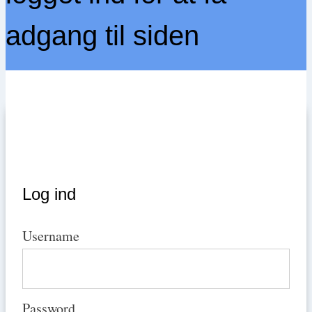
adgang til siden
Log ind
Username
Password