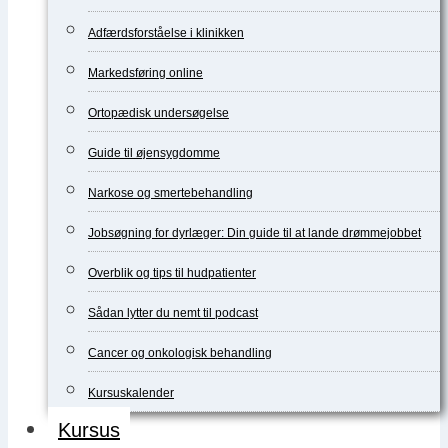
Adfærdsforståelse i klinikken
Markedsføring online
Ortopædisk undersøgelse
Guide til øjensygdomme
Narkose og smertebehandling
Jobsøgning for dyrlæger: Din guide til at lande drømmejobbet
Overblik og tips til hudpatienter
Sådan lytter du nemt til podcast
Cancer og onkologisk behandling
Kursuskalender
Kursus