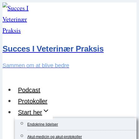
Skip
to
content
Succes I Veterinær Praksis
Sammen om at blive bedre
Podcast
Protokoller
Start her
Endokrine lidelser
Akut-medicin og akut-protokoller