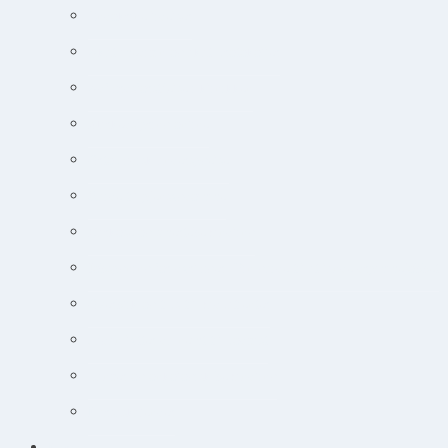
Endokrine lidelser
Akut-medicin og akut-protokoller
Adfærdsforståelse i klinikken
Markedsføring online
Ortopædisk undersøgelse
Guide til øjensygdomme
Narkose og smertebehandling
Jobsøgning for dyrlæger: Din guide til at lande drømmejobbet
Overblik og tips til hudpatienter
Sådan lytter du nemt til podcast
Cancer og onkologisk behandling
Kursuskalender
Kursus