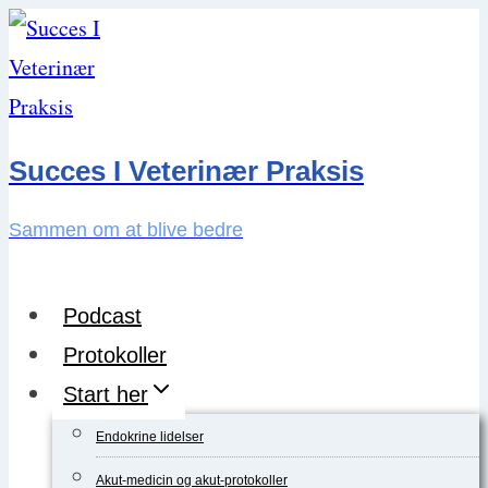
Skip
to
content
Succes I Veterinær Praksis
Sammen om at blive bedre
Podcast
Protokoller
Start her
Endokrine lidelser
Akut-medicin og akut-protokoller