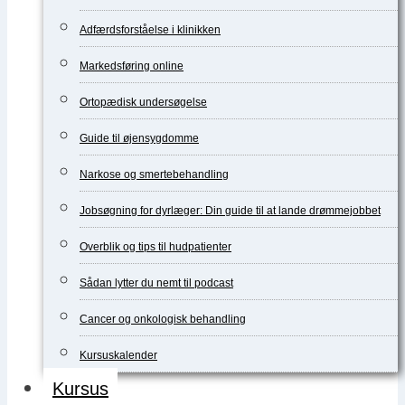
Adfærdsforståelse i klinikken
Markedsføring online
Ortopædisk undersøgelse
Guide til øjensygdomme
Narkose og smertebehandling
Jobsøgning for dyrlæger: Din guide til at lande drømmejobbet
Overblik og tips til hudpatienter
Sådan lytter du nemt til podcast
Cancer og onkologisk behandling
Kursuskalender
Kursus