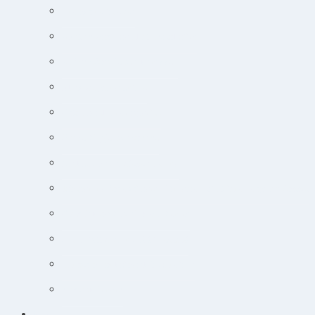
Endokrine lidelser
Akut-medicin og akut-protokoller
Adfærdsforståelse i klinikken
Markedsføring online
Ortopædisk undersøgelse
Guide til øjensygdomme
Narkose og smertebehandling
Jobsøgning for dyrlæger: Din guide til at lande drømmejobbet
Overblik og tips til hudpatienter
Sådan lytter du nemt til podcast
Cancer og onkologisk behandling
Kursuskalender
Kursus