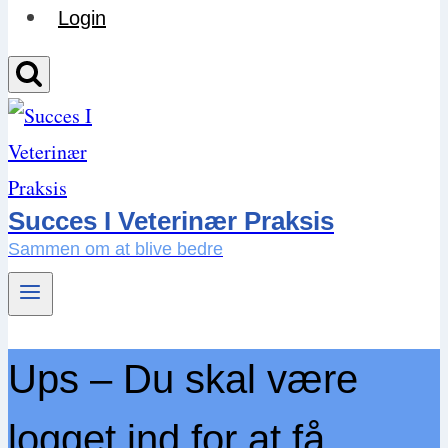
Login
Succes I Veterinær Praksis
Sammen om at blive bedre
Ups – Du skal være
logget ind for at få