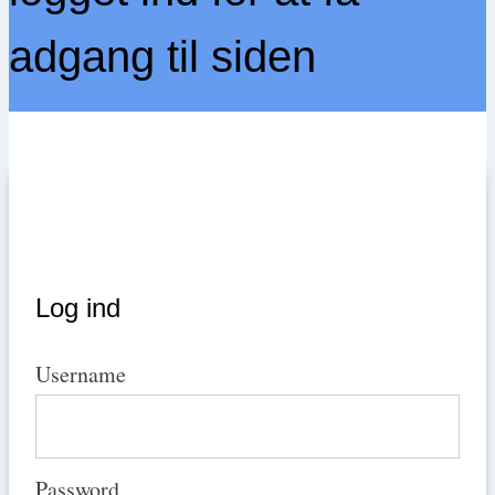
adgang til siden
Log ind
Username
Password