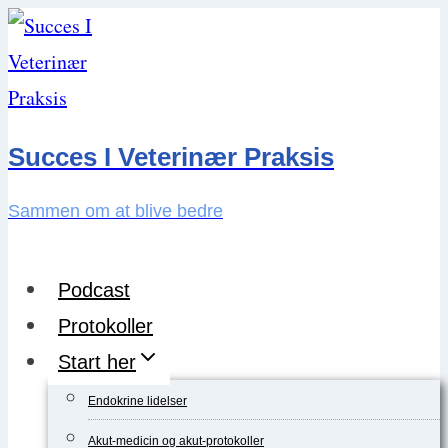
Skip
to
content
Succes I Veterinær Praksis
Sammen om at blive bedre
Podcast
Protokoller
Start her
Endokrine lidelser
Akut-medicin og akut-protokoller