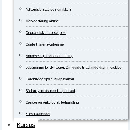
Adfærdsforståelse i klinikken
Markedsføring online
Ortopædisk undersøgelse
Guide til øjensygdomme
Narkose og smertebehandling
Jobsøgning for dyrlæger: Din guide til at lande drømmejobbet
Overblik og tips til hudpatienter
Sådan lytter du nemt til podcast
Cancer og onkologisk behandling
Kursuskalender
Kursus