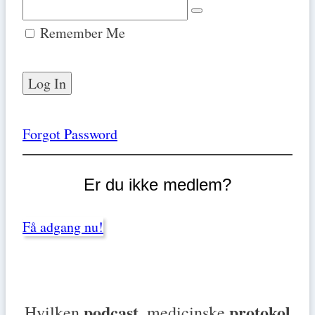
Remember Me
Forgot Password
Er du ikke medlem?
Få adgang nu!
podcast
protokol
Hvilken
, medicinske