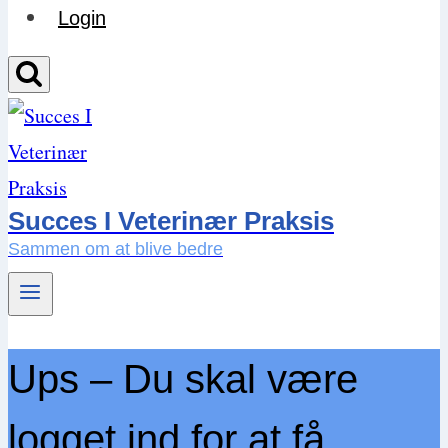
Login
Succes I Veterinær Praksis
Sammen om at blive bedre
Ups – Du skal være
logget ind for at få