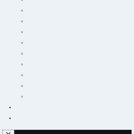
Markedsføring online
Ortopædisk undersøgelse
Guide til øjensygdomme
Narkose og smertebehandling
Jobsøgning for dyrlæger: Din guide til at lande drømmejobbet
Overblik og tips til hudpatienter
Sådan lytter du nemt til podcast
Cancer og onkologisk behandling
Kursuskalender
Kursus
Login