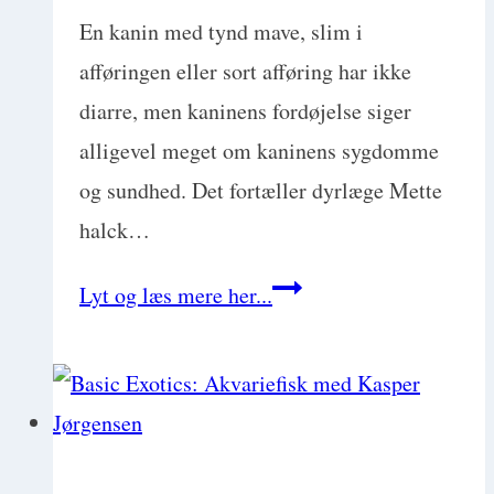
En kanin med tynd mave, slim i
afføringen eller sort afføring har ikke
diarre, men kaninens fordøjelse siger
alligevel meget om kaninens sygdomme
og sundhed. Det fortæller dyrlæge Mette
halck…
Basic
Lyt og læs mere her...
Exotics:
Kaniners
sygdomme
og
de