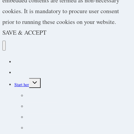
embedded contents are termed as non-necessary
cookies. It is mandatory to procure user consent
prior to running these cookies on your website.
SAVE & ACCEPT
Podcast
Protokoller
Toggle
Start her
child
menu
Endokrine lidelser
Akut-medicin og akut-protokoller
Adfærdsforståelse i klinikken
Markedsføring online