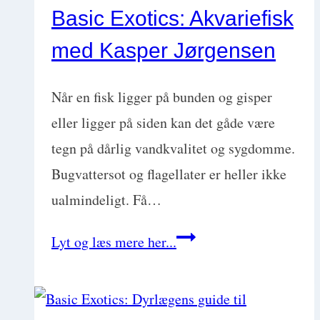
Basic Exotics: Akvariefisk
hemmelige
med Kasper Jørgensen
hints
i
Når en fisk ligger på bunden og gisper
dens
eller ligger på siden kan det gåde være
afføringen
tegn på dårlig vandkvalitet og sygdomme.
Bugvattersot og flagellater er heller ikke
ualmindeligt. Få…
Basic
Lyt og læs mere her...
Exotics:
Akvariefisk
med