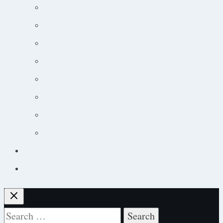
Ortopædisk undersøgelse
Guide til øjensygdomme
Narkose og smertebehandling
Jobsøgning for dyrlæger: Din guide til at lande drømmejobbet
Overblik og tips til hudpatienter
Sådan lytter du nemt til podcast
Cancer og onkologisk behandling
Kursuskalender
Kursus
Login
Search