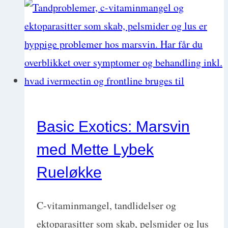
Dyrlægens
guide
til
fritte/ildere
som
kæledyr
Basic Exotics: Marsvin
med Mette Lybek
Rueløkke
C-vitaminmangel, tandlidelser og
ektoparasitter som skab, pelsmider og lus