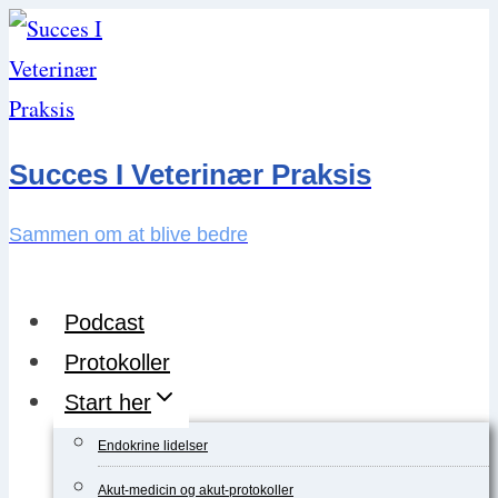
Skip
to
content
Succes I Veterinær Praksis
Sammen om at blive bedre
Podcast
Protokoller
Start her
Endokrine lidelser
Akut-medicin og akut-protokoller