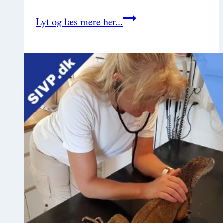
Basic
Lyt og læs mere her...
Exotics:
Slanger
med
dyrlæge
Bo
Andersen