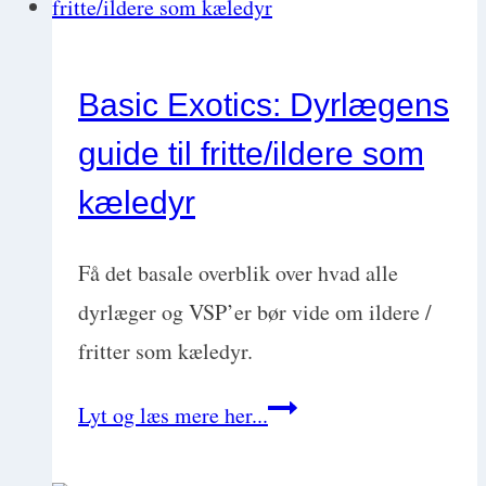
Kasper
Jørgensen
Basic Exotics: Dyrlægens
guide til fritte/ildere som
kæledyr
Få det basale overblik over hvad alle
dyrlæger og VSP’er bør vide om ildere /
fritter som kæledyr.
Basic
Lyt og læs mere her...
Exotics: