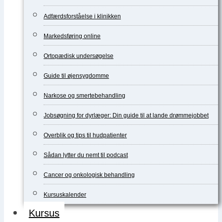
Adfærdsforståelse i klinikken
Markedsføring online
Ortopædisk undersøgelse
Guide til øjensygdomme
Narkose og smertebehandling
Jobsøgning for dyrlæger: Din guide til at lande drømmejobbet
Overblik og tips til hudpatienter
Sådan lytter du nemt til podcast
Cancer og onkologisk behandling
Kursuskalender
Kursus