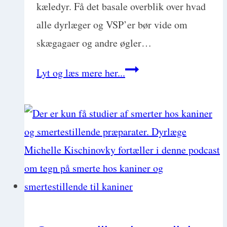
kæledyr. Få det basale overblik over hvad
alle dyrlæger og VSP’er bør vide om
skægagaer og andre øgler…
Basic
Lyt og læs mere her...
Exotics:
Dyrlægens
guide
til
øgler
som
kæledyr
med