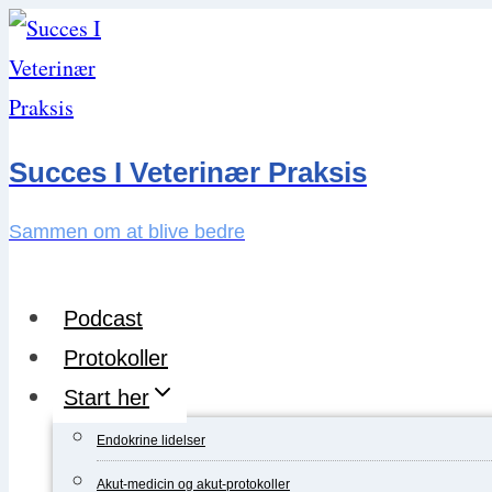
Skip
to
content
Succes I Veterinær Praksis
Sammen om at blive bedre
Podcast
Protokoller
Start her
Endokrine lidelser
Akut-medicin og akut-protokoller