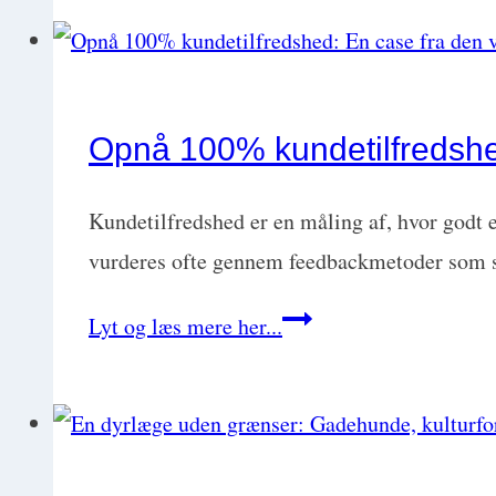
fokus
og
kommunikation
i
Opnå 100% kundetilfredshe
øjenhøjde
med
Kundetilfredshed er en måling af, hvor godt e
Tina
vurderes ofte gennem feedbackmetoder som 
True
Opnå
Lyt og læs mere her...
100%
kundetilfredshed:
En
case