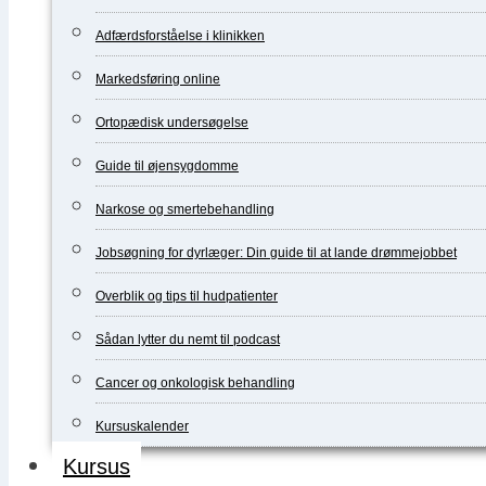
Adfærdsforståelse i klinikken
Markedsføring online
Ortopædisk undersøgelse
Guide til øjensygdomme
Narkose og smertebehandling
Jobsøgning for dyrlæger: Din guide til at lande drømmejobbet
Overblik og tips til hudpatienter
Sådan lytter du nemt til podcast
Cancer og onkologisk behandling
Kursuskalender
Kursus