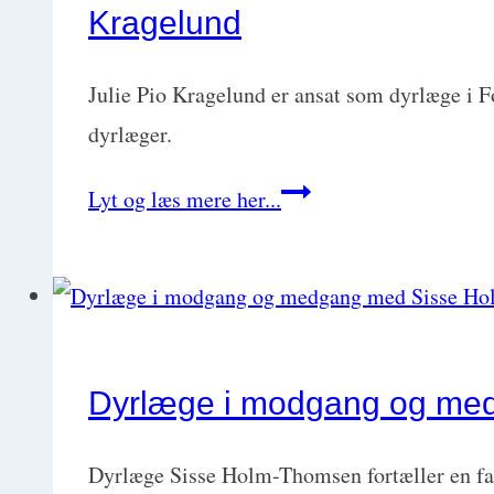
og
Kragelund
personlig
udvikling
Julie Pio Kragelund er ansat som dyrlæge i F
med
dyrlæger.
Kristine
Et
Lyt og læs mere her...
Dich-
dyrlægejob
Jørgensen
der
er
one-
of-
Dyrlæge i modgang og me
a-
kind:
Dyrlæge Sisse Holm-Thomsen fortæller en fas