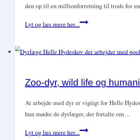
Sne
den op til en millionforretning til trods for
og
Dyrlæge
Lyt og læs mere her...
vejsesidebomber
i
med
modgang
Julie
og
Pio
medgang
Kragelund
med
Zoo-dyr, wild life og huma
Sisse
Holm-
At arbejde med dyr er vigtigt for Helle Hydesk
Thomsen
hun mødte de dyrlæger, der fortalte om…
Zoo-
Lyt og læs mere her...