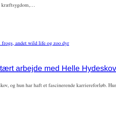
 en kræftsygdom,…
nitært arbejde med Helle Hydesko
ov, og hun har haft et fascinerende karriereforløb. Hun 