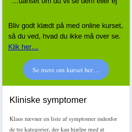
…uanset om du vil se dem eller ej
Bliv godt klædt på med online kurset,
så du ved, hvad du ikke må over se.
Klik her…
Se mere om kurset her…
Kliniske symptomer
Klaus nævner en liste af symptomer indenfor
de tre kategorier, der kan hjælpe med at