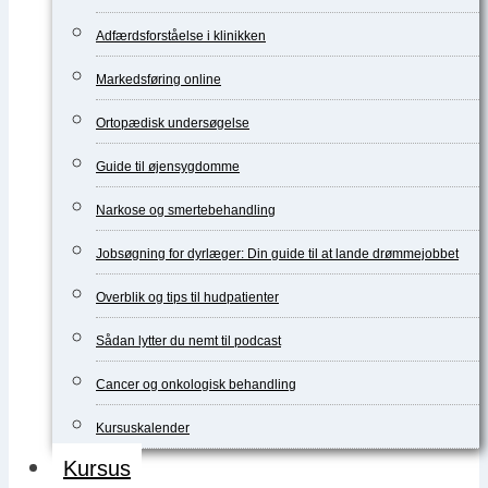
Adfærdsforståelse i klinikken
Markedsføring online
Ortopædisk undersøgelse
Guide til øjensygdomme
Narkose og smertebehandling
Jobsøgning for dyrlæger: Din guide til at lande drømmejobbet
Overblik og tips til hudpatienter
Sådan lytter du nemt til podcast
Cancer og onkologisk behandling
Kursuskalender
Kursus