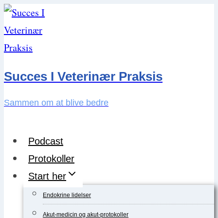
Skip
to
content
Succes I Veterinær Praksis
Sammen om at blive bedre
Podcast
Protokoller
Start her
Endokrine lidelser
Akut-medicin og akut-protokoller