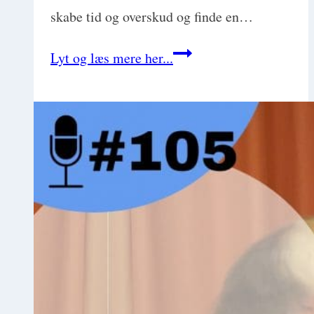
skabe tid og overskud og finde en…
Konstante
Lyt og læs mere her...
afbrydelser
i
arbejdet
spolerer
din
dag
–
Konkrete
tips
til