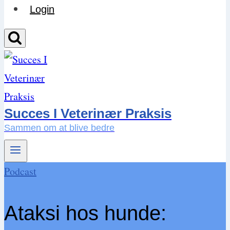
Login
Succes I Veterinær Praksis
Sammen om at blive bedre
Podcast
Ataksi hos hunde: