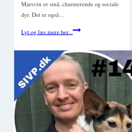
Marsvin er små, charmerende og sociale
dyr. Det er også…
Basic
Lyt og læs mere her...
Exotics:
Marsvin
med
Mette
Lybek
Rueløkke