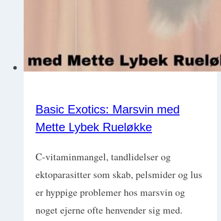
at
holde
fokus
i
klinikken
med
Basic Exotics: Marsvin med
Trine
Mette Lybek Rueløkke
Kolding
C-vitaminmangel, tandlidelser og
ektoparasitter som skab, pelsmider og lus
er hyppige problemer hos marsvin og
noget ejerne ofte henvender sig med.