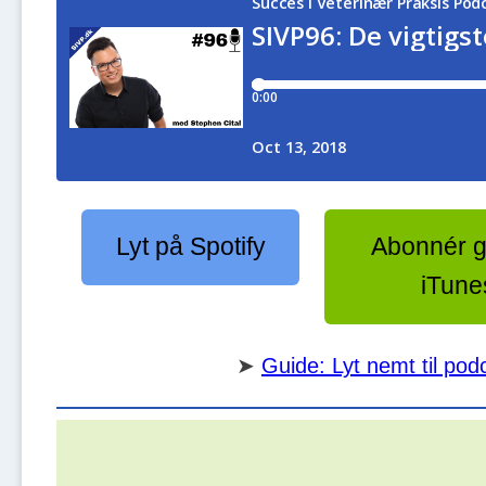
Lyt på Spotify
Abonnér gr
iTune
➤
Guide: Lyt nemt til pod