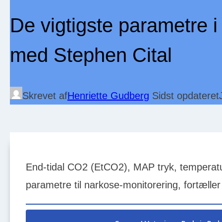
De vigtigste parametre 
med Stephen Cital
Skrevet af
Henriette Gudberg
Sidst opdateret
End-tidal CO2 (EtCO
2), MAP tryk, temperatur
parametre til narkose-monitorering, fortæller