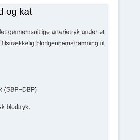
d og kat
et gennemsnitlige arterietryk under et
e tilstrækkelig blodgennemstrømning til
 x (SBP−DBP)
sk blodtryk.