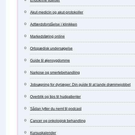
Endokrine lidelser
Akut-medicin og akut-protokoller
Adfærdsforståelse i klinikken
Markedsføring online
Ortopædisk undersøgelse
Guide til øjensygdomme
Narkose og smertebehandling
Jobsøgning for dyrlæger: Din guide til at lande drømmejobbet
Overblik og tips til hudpatienter
Sådan lytter du nemt til podcast
Cancer og onkologisk behandling
Kursuskalender