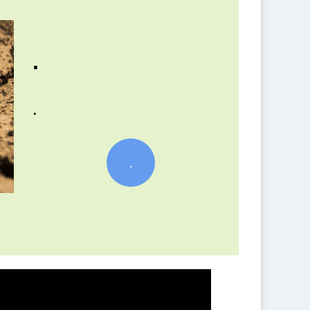
.
.
.