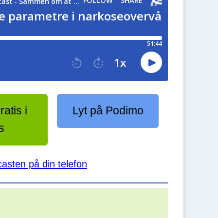
atis i
Lyt på Podimo
s
casten på din telefon