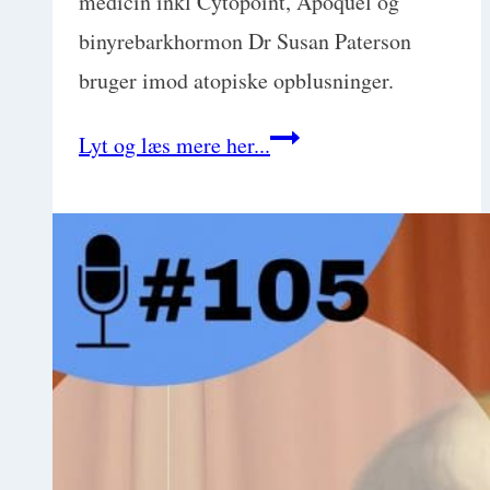
medicin inkl Cytopoint, Apoquel og
binyrebarkhormon Dr Susan Paterson
bruger imod atopiske opblusninger.
Få
Lyt og læs mere her...
styr
på
allergiske
flare-
ups
med
Dr.
Sue