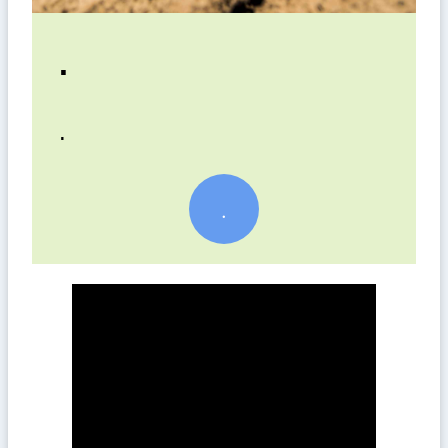
.
.
.