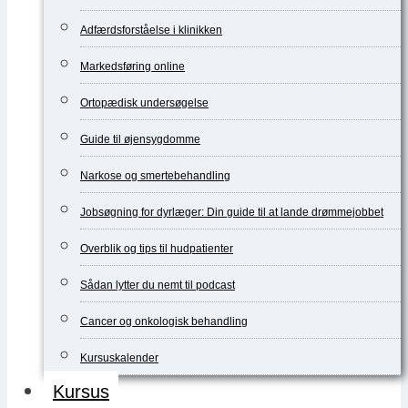
Adfærdsforståelse i klinikken
Markedsføring online
Ortopædisk undersøgelse
Guide til øjensygdomme
Narkose og smertebehandling
Jobsøgning for dyrlæger: Din guide til at lande drømmejobbet
Overblik og tips til hudpatienter
Sådan lytter du nemt til podcast
Cancer og onkologisk behandling
Kursuskalender
Kursus