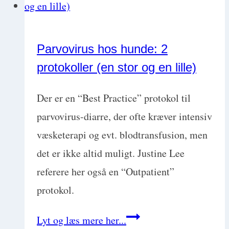
med
historier,
Parvovirus hos hunde: 2
der
protokoller (en stor og en lille)
betyder
noget
Der er en “Best Practice” protokol til
[inkl.
parvovirus-diarre, der ofte kræver intensiv
skabelon!]
væsketerapi og evt. blodtransfusion, men
det er ikke altid muligt. Justine Lee
referere her også en “Outpatient”
protokol.
Parvovirus
Lyt og læs mere her...