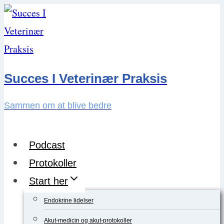
Skip
to
content
Succes I Veterinær Praksis
Sammen om at blive bedre
Podcast
Protokoller
Start her
Endokrine lidelser
Akut-medicin og akut-protokoller