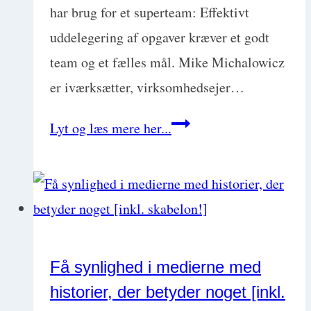
har brug for et superteam: Effektivt
uddelegering af opgaver kræver et godt
team og et fælles mål. Mike Michalowicz
er iværksætter, virksomhedsejer…
Dyrlægens
Lyt og læs mere her...
guide
til
effektiv
og
respektfuld
Få synlighed i medierne med
uddelegering
historier, der betyder noget [inkl.
af