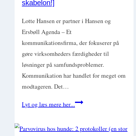
skabelon!]
opgaver
med
Lotte Hansen er partner i Hansen og
Mike
Ersbøll Agenda – Et
Michalowicz
kommunikationsfirma, der fokuserer på
gøre virksomheders færdigheder til
løsninger på samfundsproblemer.
Kommunikation har handlet for meget om
modtageren. Det…
Få
Lyt og læs mere her...
synlighed
i
medierne