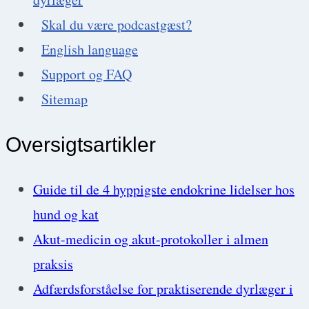
og
Skal du være podcastgæst?
en
English language
lille)
Support og FAQ
Sitemap
Oversigtsartikler
Guide til de 4 hyppigste endokrine lidelser hos
hund og kat
Akut-medicin og akut-protokoller i almen
praksis
Adfærdsforståelse for praktiserende dyrlæger i