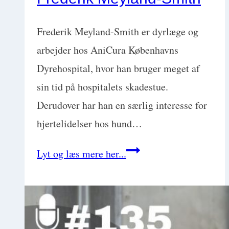
–
Hjerne?
Frederik Meyland-Smith er dyrlæge og
Ryg?
arbejder hos AniCura Københavns
Ortopædi?
Dyrehospital, hvor han bruger meget af
Tænder?
sin tid på hospitalets skadestue.
Derudover har han en særlig interesse for
hjertelidelser hos hund…
Akut
Lyt og læs mere her...
hjertesvigt
hos
hund:
Få