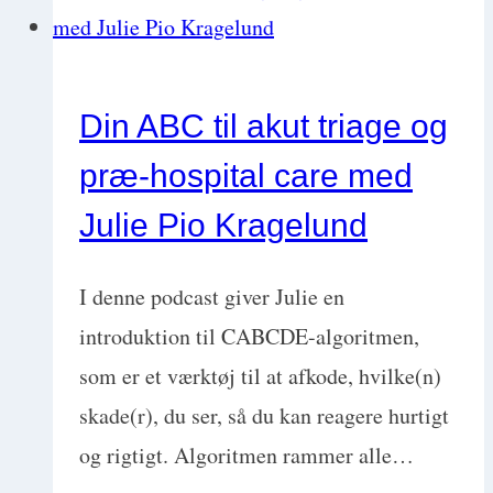
God
faglighed
eller
Din ABC til akut triage og
blot
præ-hospital care med
fordyrende
spildtid
Julie Pio Kragelund
med
Hilarie
I denne podcast giver Julie en
Jerauld
introduktion til CABCDE-algoritmen,
som er et værktøj til at afkode, hvilke(n)
skade(r), du ser, så du kan reagere hurtigt
og rigtigt. Algoritmen rammer alle…