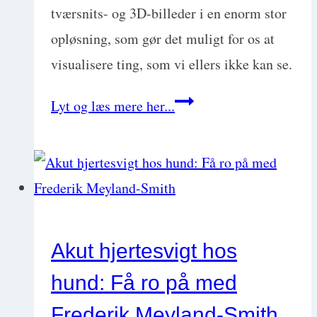
Kragelund
tværsnits- og 3D-billeder i en enorm stor
opløsning, som gør det muligt for os at
visualisere ting, som vi ellers ikke kan se.
Hvornår
Lyt og læs mere her...
er
CT
skanning
af
hund
Akut hjertesvigt hos
en
hund: Få ro på med
god
ide?
Frederik Meyland-Smith