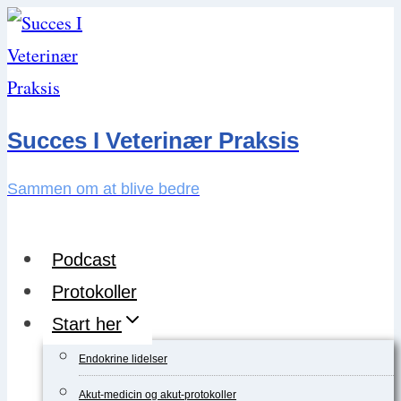
Skip
to
content
Succes I Veterinær Praksis
Sammen om at blive bedre
Podcast
Protokoller
Start her
Endokrine lidelser
Akut-medicin og akut-protokoller