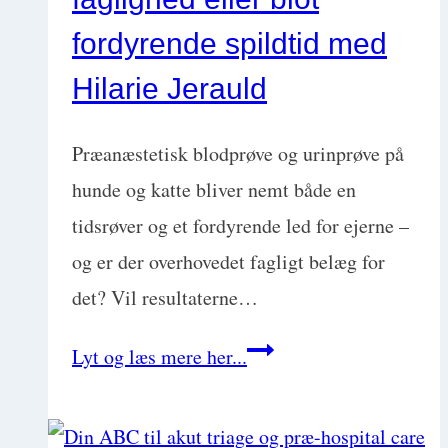
med
fordyrende spildtid med
Sara
Hilarie Jerauld
Nilsson
Præanæstetisk blodprøve og urinprøve på
hunde og katte bliver nemt både en
tidsrøver og et fordyrende led for ejerne –
og er der overhovedet fagligt belæg for
det? Vil resultaterne…
Præ-
Lyt og læs mere her...
anæstetisk
test: