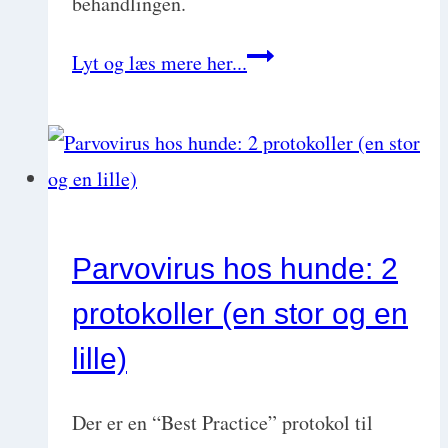
behandlingen.
Permethrin-
Lyt og læs mere her...
forgiftning
hos
katte.
Do’s
and
Parvovirus hos hunde: 2
dont’s
protokoller (en stor og en
med
Critical
lille)
Care
DVM
Der er en “Best Practice” protokol til