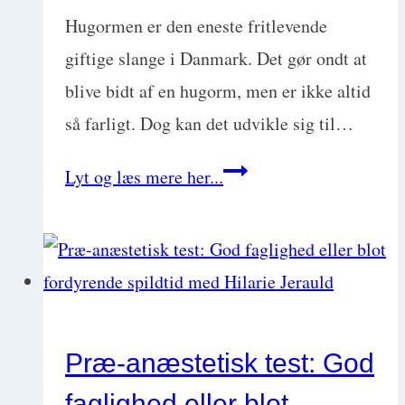
Hugormen er den eneste fritlevende
giftige slange i Danmark. Det gør ondt at
blive bidt af en hugorm, men er ikke altid
så farligt. Dog kan det udvikle sig til…
Hugormebid
Lyt og læs mere her...
hos
hund
og
kat:
Symptomer
Præ-anæstetisk test: God
og
faglighed eller blot
behandling