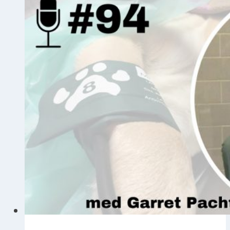
dyrlæger
uden
erfaring
eller
dyrt
udstyr