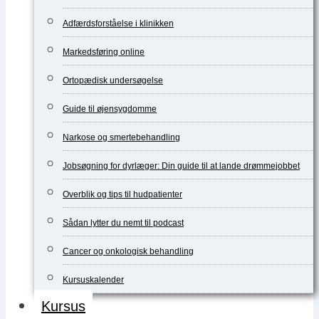
Adfærdsforståelse i klinikken
Markedsføring online
Ortopædisk undersøgelse
Guide til øjensygdomme
Narkose og smertebehandling
Jobsøgning for dyrlæger: Din guide til at lande drømmejobbet
Overblik og tips til hudpatienter
Sådan lytter du nemt til podcast
Cancer og onkologisk behandling
Kursuskalender
Kursus