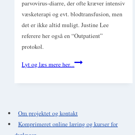
Chris
parvovirus-diarre, der ofte kræver intensiv
Beyers
væsketerapi og evt. blodtransfusion, men
det er ikke altid muligt. Justine Lee
referere her også en “Outpatient”
protokol.
Parvovirus
Lyt og læs mere her...
hos
hunde:
2
protokoller
Om projektet og kontakt
(en
Komprimeret online læring og kurser for
stor
dyrlæger