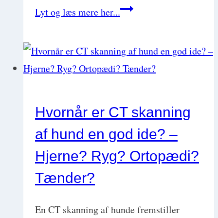
Din
Lyt og læs mere her...
ABC
til
akut
triage
og
Hvornår er CT skanning
præ-
af hund en god ide? –
hospital
care
Hjerne? Ryg? Ortopædi?
med
Tænder?
Julie
Pio
En CT skanning af hunde fremstiller