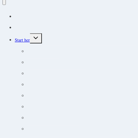
Podcast
Protokoller
Toggle
Start her
child
menu
Endokrine lidelser
Akut-medicin og akut-protokoller
Adfærdsforståelse i klinikken
Markedsføring online
Ortopædisk undersøgelse
Guide til øjensygdomme
Narkose og smertebehandling
Jobsøgning for dyrlæger: Din guide til at lande drømmejobbet