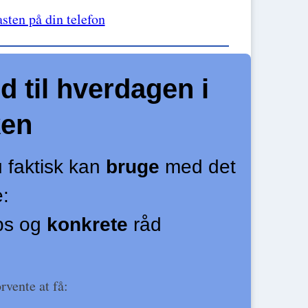
sten på din telefon
d til hverdagen i
ken
 faktisk kan
bruge
med det
:
ips og
konkrete
råd
rvente at få: