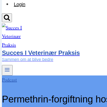
Login
Succes I Veterinær Praksis
Sammen om at blive bedre
Podcast
Permethrin-forgiftning ho