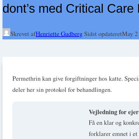
dont’s med Critical Car
Skrevet af
Henriette Gudberg
Sidst opdateret
May 2
Permethrin kan give forgiftninger hos katte. Spec
deler her sin protokol for behandlingen.
Vejledning for ejer
Få en klar og konkr
forklarer emnet i et