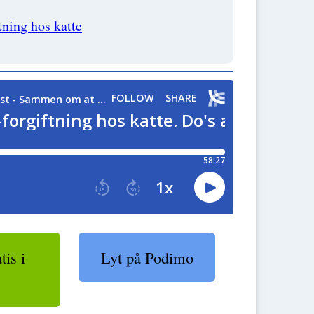
tning hos katte
is i
Lyt på Podimo