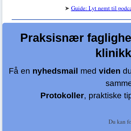
➤
Guide: Lyt nemt til podca
Praksisnær faglighe
klinik
Få en
nyhedsmail
med
viden
du
samme
Protokoller
, praktiske t
Du kan fo