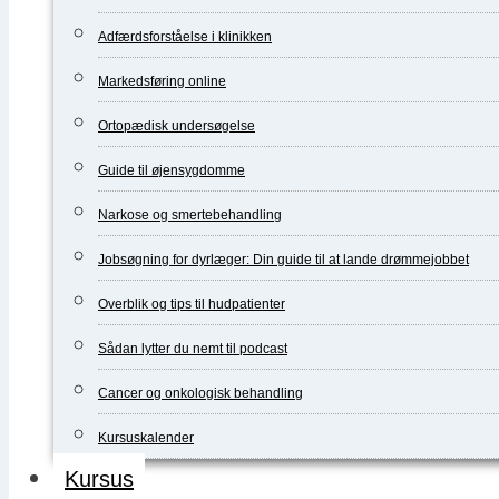
Adfærdsforståelse i klinikken
Markedsføring online
Ortopædisk undersøgelse
Guide til øjensygdomme
Narkose og smertebehandling
Jobsøgning for dyrlæger: Din guide til at lande drømmejobbet
Overblik og tips til hudpatienter
Sådan lytter du nemt til podcast
Cancer og onkologisk behandling
Kursuskalender
Kursus