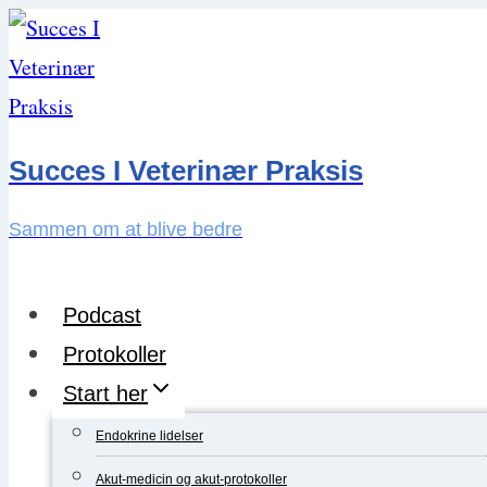
Skip
to
content
Succes I Veterinær Praksis
Sammen om at blive bedre
Podcast
Protokoller
Start her
Endokrine lidelser
Akut-medicin og akut-protokoller