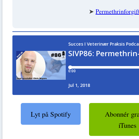
➤
Permethrinforgif
Lyt på Spotify
Abonnér grat
iTunes