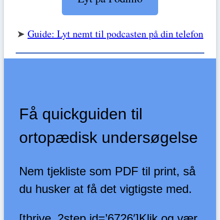
➤
Guide: Lyt nemt til podcasten på din telefon
Få quickguiden til
ortopædisk undersøgelse
Nem tjekliste som PDF til print, så
du husker at få det vigtigste med.
[thrive_2step id=’6726′]Klik og vær