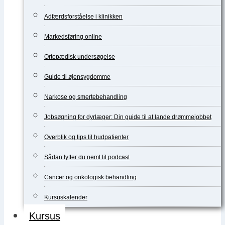
Adfærdsforståelse i klinikken
Markedsføring online
Ortopædisk undersøgelse
Guide til øjensygdomme
Narkose og smertebehandling
Jobsøgning for dyrlæger: Din guide til at lande drømmejobbet
Overblik og tips til hudpatienter
Sådan lytter du nemt til podcast
Cancer og onkologisk behandling
Kursuskalender
Kursus