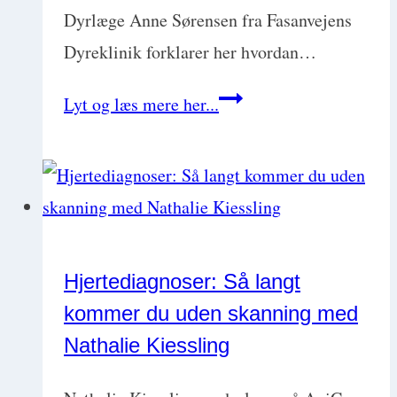
Dyrlæge Anne Sørensen fra Fasanvejens
Dyreklinik forklarer her hvordan…
Er
Lyt og læs mere her...
osteosarkom
altid
en
dødsdom?
med
Hjertediagnoser: Så langt
dyrlæge
kommer du uden skanning med
Anne
Nathalie Kiessling
Sørensen