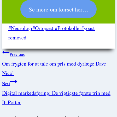
Se mere om kurset her…
Post
#
Neurologi
#
Ortopædi
#
Protokoller
#
yoast
Tags:
removed
Post
Previous
Om frygten for at tale om pris med dyrlæge Dave
navigation
Nicol
Next
Digital markedsføring: De vigtigste første trin med
Ib Potter