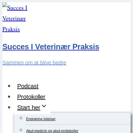
Skip
to
content
Succes I Veterinær Praksis
Sammen om at blive bedre
Podcast
Protokoller
Start her
Endokrine lidelser
Akut-medicin og akut-protokoller