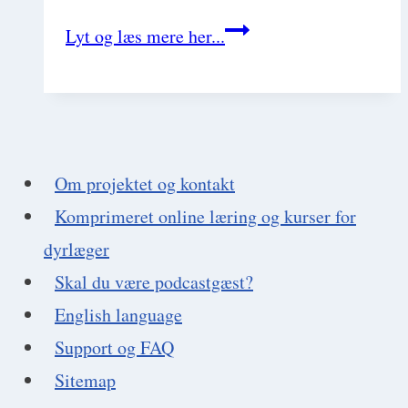
Velkommen
Lyt og læs mere her...
til
Succes
I
Veterinær
Om projektet og kontakt
Praksis
Komprimeret online læring og kurser for
(SIVP)
dyrlæger
Podcast
Skal du være podcastgæst?
episode
English language
1
Support og FAQ
Sitemap