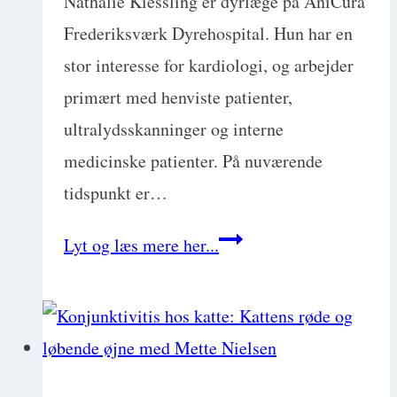
Nathalie Kiessling er dyrlæge på AniCura
Frederiksværk Dyrehospital. Hun har en
stor interesse for kardiologi, og arbejder
primært med henviste patienter,
ultralydsskanninger og interne
medicinske patienter. På nuværende
tidspunkt er…
Hjertediagnoser:
Lyt og læs mere her...
Så
langt
kommer
du