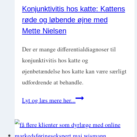
uden
Konjunktivitis hos katte: Kattens
skanning
røde og løbende øjne med
med
Mette Nielsen
Nathalie
Kiessling
Der er mange differentialdiagnoser til
konjunktivitis hos katte og
øjenbetændelse hos katte kan være særligt
udfordrende at behandle.
Konjunktivitis
Lyt og læs mere her...
hos
katte:
Kattens