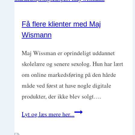
røde
og
Få flere klienter med Maj
løbende
Wismann
øjne
med
Maj Wissman er oprindeligt uddannet
Mette
skolelære og senere sexolog. Hun har lært
Nielsen
om online markedsføring på den hårde
måde ved først at have nogle digitale
produkter, der ikke blev solgt….
Få
Lyt og læs mere her...
flere
klienter