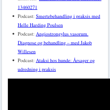
13460271
Podcast:
Smertebehandling i praksis med
Helle Harding Poulsen
Podcast:
Angiostrongylus vasorum.
Diagnose og behandling – med Jakob
Willesen
Podcast:
Ataksi hos hunde: Årsager og
udredning i praksis