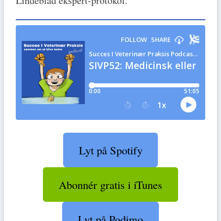
Lindeblad ekspert-protokol.
Lyt på Spotify
Abonnér gratis i iTunes
Lyt på Podimo