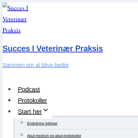
Skip
to
content
Succes I Veterinær Praksis
Sammen om at blive bedre
Podcast
Protokoller
Start her
Endokrine lidelser
Akut-medicin og akut-protokoller