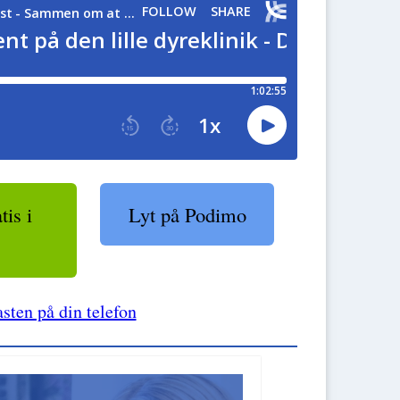
is i
Lyt på Podimo
sten på din telefon