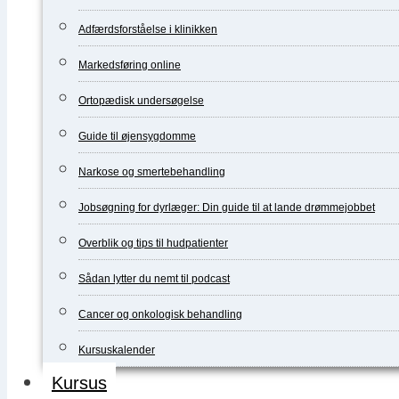
Adfærdsforståelse i klinikken
Markedsføring online
Ortopædisk undersøgelse
Guide til øjensygdomme
Narkose og smertebehandling
Jobsøgning for dyrlæger: Din guide til at lande drømmejobbet
Overblik og tips til hudpatienter
Sådan lytter du nemt til podcast
Cancer og onkologisk behandling
Kursuskalender
Kursus