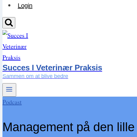
Login
Succes I Veterinær Praksis
Sammen om at blive bedre
Podcast
Management på den lille 