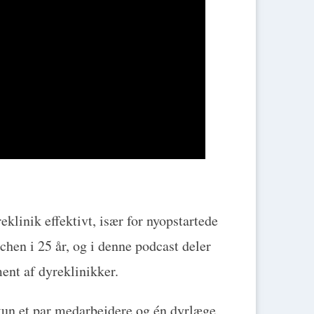
klinik effektivt, især for nyopstartede
hen i 25 år, og i denne podcast deler
ent af dyreklinikker.
un et par medarbejdere og én dyrlæge,