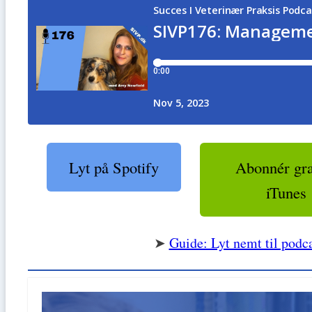
Lyt på Spotify
Abonnér grat
iTunes
➤
Guide: Lyt nemt til podca