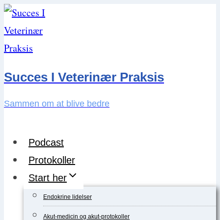
Skip
to
content
Succes I Veterinær Praksis
Sammen om at blive bedre
Podcast
Protokoller
Start her
Endokrine lidelser
Akut-medicin og akut-protokoller