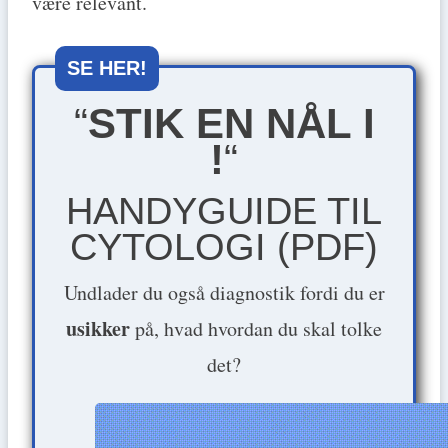
være relevant.
SE HER!
“
STIK EN NÅL I
!
“
HANDYGUIDE TIL
CYTOLOGI (PDF)
Undlader du også diagnostik fordi du er
usikker
på, hvad hvordan du skal tolke
det?