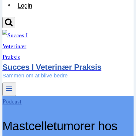
Login
Succes I Veterinær Praksis
Sammen om at blive bedre
Podcast
Mastcelletumorer hos