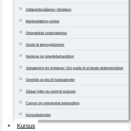
Adfærdsforståelse i klinikken
Markedsføring online
Ortopædisk undersøgelse
Guide til øjensygdomme
Narkose og smertebehandling
Jobsøgning for dyrlæger: Din guide til at lande drømmejobbet
Overblik og tips til hudpatienter
Sådan lytter du nemt til podcast
Cancer og onkologisk behandling
Kursuskalender
Kursus