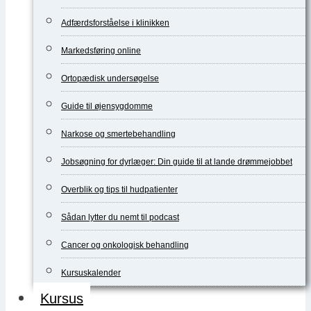
Adfærdsforståelse i klinikken
Markedsføring online
Ortopædisk undersøgelse
Guide til øjensygdomme
Narkose og smertebehandling
Jobsøgning for dyrlæger: Din guide til at lande drømmejobbet
Overblik og tips til hudpatienter
Sådan lytter du nemt til podcast
Cancer og onkologisk behandling
Kursuskalender
Kursus