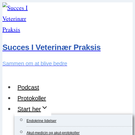
Skip
to
content
Succes I Veterinær Praksis
Sammen om at blive bedre
Podcast
Protokoller
Start her
Endokrine lidelser
Akut-medicin og akut-protokoller