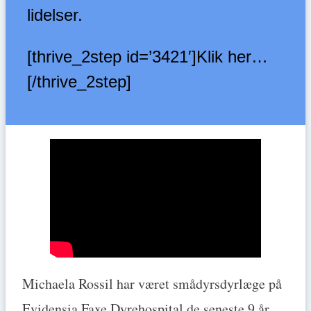
lidelser.
[thrive_2step id=’3421′]Klik her…
[/thrive_2step]
Michaela Rossil har været smådyrsdyrlæge på
Evidensia Faxe Dyrehospital de seneste 9 år,