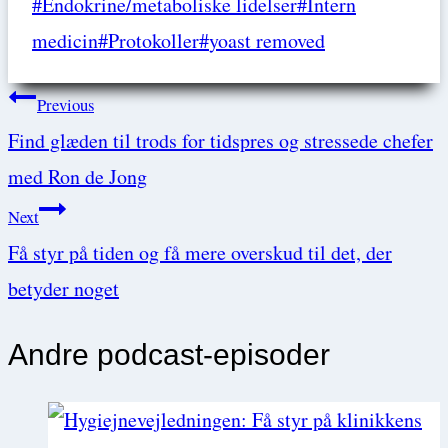
Post
#
Endokrine/metaboliske lidelser
#
Intern
Tags:
medicin
#
Protokoller
#
yoast removed
Post
Previous
Find glæden til trods for tidspres og stressede chefer
navigation
med Ron de Jong
Next
Få styr på tiden og få mere overskud til det, der
betyder noget
Andre podcast-episoder