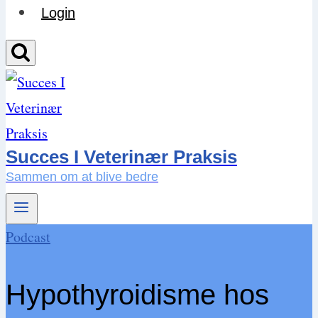
Login
Succes I Veterinær Praksis
Sammen om at blive bedre
Podcast
Hypothyroidisme hos