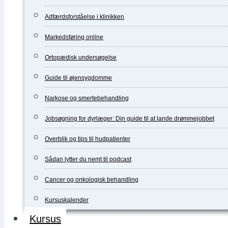
Adfærdsforståelse i klinikken
Markedsføring online
Ortopædisk undersøgelse
Guide til øjensygdomme
Narkose og smertebehandling
Jobsøgning for dyrlæger: Din guide til at lande drømmejobbet
Overblik og tips til hudpatienter
Sådan lytter du nemt til podcast
Cancer og onkologisk behandling
Kursuskalender
Kursus