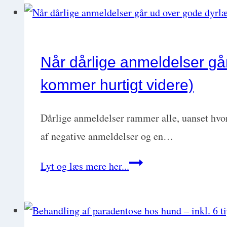
over
Kirstie
et
Pickles
mistet
kæledyr
Når dårlige anmeldelser går
bare
kommer hurtigt videre)
noget
pjat,
Dårlige anmeldelser rammer alle, uanset hvor
eller
af negative anmeldelser og en…
hvordan
Når
Lyt og læs mere her...
hjælper
dårlige
vi
anmeldelser
bedst
går
med