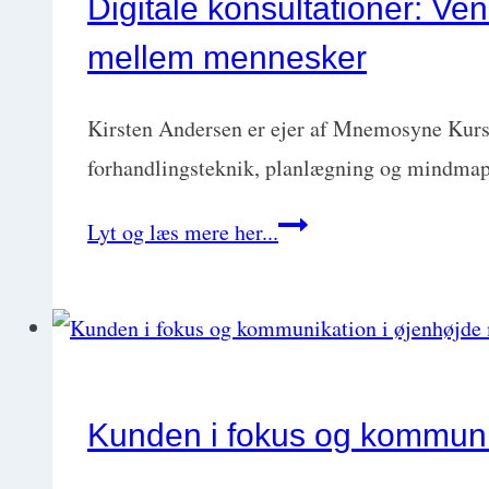
Digitale konsultationer: Ve
inkl.
mellem mennesker
6
tips
Kirsten Andersen er ejer af Mnemosyne Kurser
til
forhandlingsteknik, planlægning og mindmap
få
Digitale
Lyt og læs mere her...
ejeren
konsultationer:
til
Ven
bide
eller
på
fjende?
med
Fordele
Jacob
Kunden i fokus og kommuni
og
C.