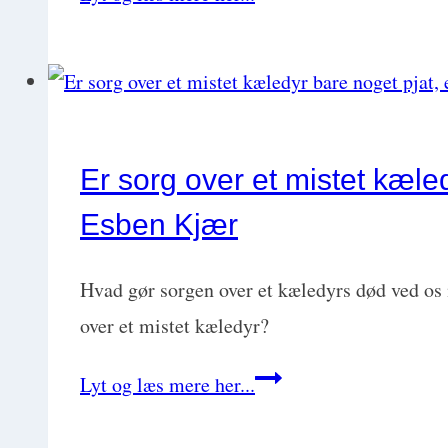
i
fokus:
Når
forståelse
og
Er sorg over et mistet kæle
respekt
Esben Kjær
styrker
kundeservice
Hvad gør sorgen over et kæledyrs død ved os
og
over et mistet kæledyr?
reducerer
Er
Lyt og læs mere her...
udbrændthed
sorg
med