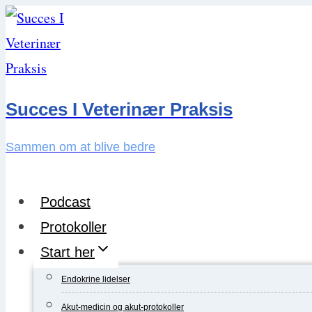
Skip
to
content
Succes I Veterinær Praksis
Sammen om at blive bedre
Podcast
Protokoller
Start her
Endokrine lidelser
Akut-medicin og akut-protokoller