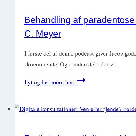
ud
Esben
over
Kjær
Behandling af paradentose ho
gode
C. Meyer
dyrlæger.
Sådan
I første del af denne podcast giver Jacob gode 
svarer
skræmmende. Og i anden del taler vi…
du
Behandling
Lyt og læs mere her...
effektivt
af
(og
paradentose
kommer
hos
hurtigt
hund
videre)
–