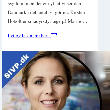
sygdom, men det er nyt, at vi ser den i
Danmark i det antal, vi gør nu. Kirsten
Hobolt er smådyrsdyrlæge på Maribo…
Babesiose:
Lyt og læs mere her...
Gammel
diagnose,
ny
i
Danmark
med
Kirsten
Hobolt