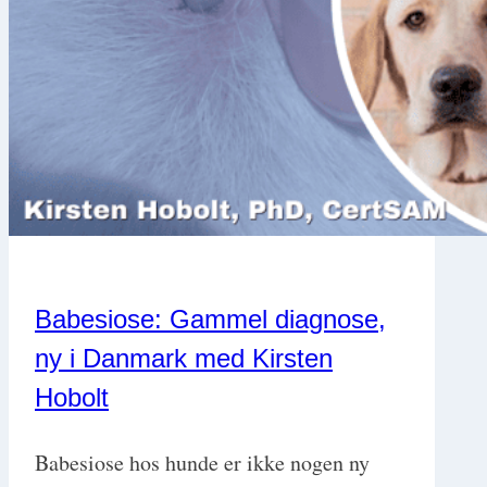
gøre
smartere
allerede
i
dag
Babesiose: Gammel diagnose,
ny i Danmark med Kirsten
Hobolt
Babesiose hos hunde er ikke nogen ny