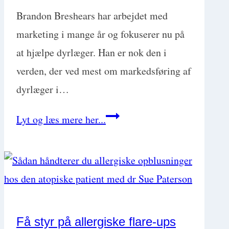
Brandon Breshears har arbejdet med
marketing i mange år og fokuserer nu på
at hjælpe dyrlæger. Han er nok den i
verden, der ved mest om markedsføring af
dyrlæger i…
Fra
Lyt og læs mere her...
potentielle
kunder
til
faste
klienter
Få styr på allergiske flare-ups
med