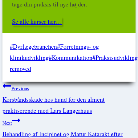
tage din praksis til nye højder.
Se alle kurser her…
Post
#
Dyrlægebranchen
#
Forretnings- og
Tags:
klinikudvikling
#
Kommunikation
#
Praksisudvikling
removed
Post
Previous
Korsbåndsskade hos hund for den alment
navigation
praktiserende med Lars Langerhuus
Next
Behandling af Incipinet og Matur Katarakt efter