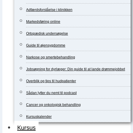
Adfærdsforståelse i klinikken
Markedsføring online
Ortopædisk undersøgelse
Guide til øjensygdomme
Narkose og smertebehandling
Jobsøgning for dyrlæger: Din guide til at lande drømmejobbet
Overblik og tips til hudpatienter
Sådan lytter du nemt til podcast
Cancer og onkologisk behandling
Kursuskalender
Kursus