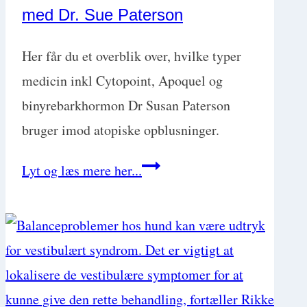
med Dr. Sue Paterson
Brandon
Breshears
Her får du et overblik over, hvilke typer
medicin inkl Cytopoint, Apoquel og
binyrebarkhormon Dr Susan Paterson
bruger imod atopiske opblusninger.
Få
Lyt og læs mere her...
styr
på
allergiske
flare-
ups