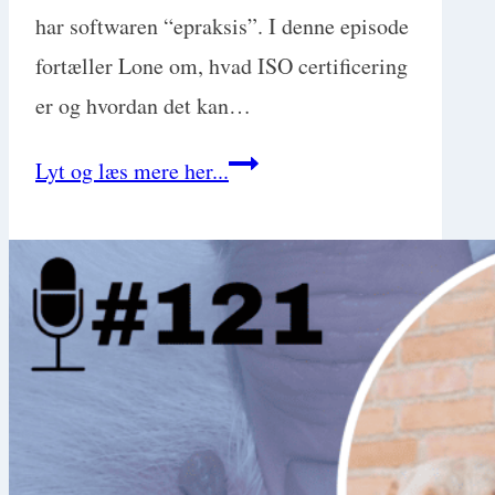
har softwaren “epraksis”. I denne episode
fortæller Lone om, hvad ISO certificering
er og hvordan det kan…
Fordele
Lyt og læs mere her...
ved
ISO
Dyrlægen
og
3
ting
du
kan