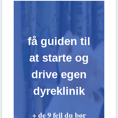
få guiden til
at starte og
drive egen
dyreklinik
+ de 9 fejl du bør