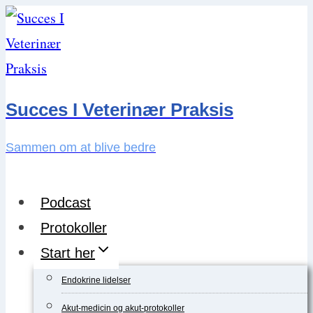
Skip
to
content
Succes I Veterinær Praksis
Sammen om at blive bedre
Podcast
Protokoller
Start her
Endokrine lidelser
Akut-medicin og akut-protokoller