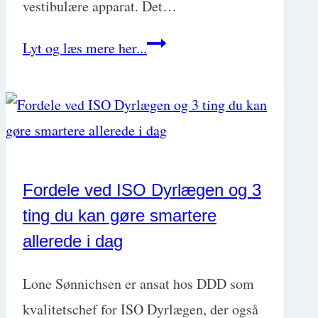
vestibulære apparat. Det…
Hund
Lyt og læs mere her...
med
balanceproblemer.
Sådan
diagnosticerer
og
Fordele ved ISO Dyrlægen og 3
behandler
ting du kan gøre smartere
du
allerede i dag
vestibulært
syndrom
Lone Sønnichsen er ansat hos DDD som
kvalitetschef for ISO Dyrlægen, der også