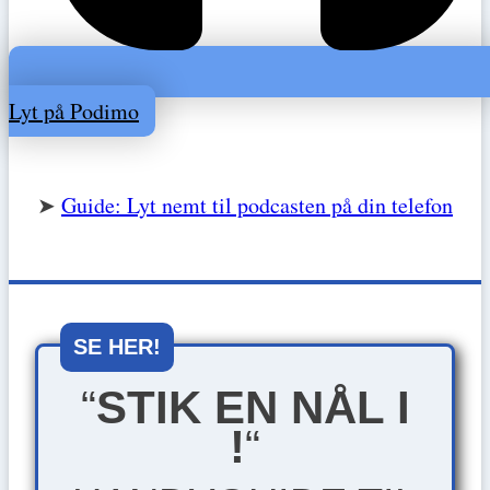
Lyt på Podimo
➤
Guide: Lyt nemt til podcasten på din telefon
SE HER!
“
STIK EN NÅL I
!
“