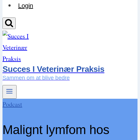
Login
Succes I Veterinær Praksis
Sammen om at blive bedre
Podcast
Malignt lymfom hos