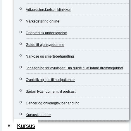
Adfærdsforståelse i klinikken
Markedsføring online
Ortopædisk undersøgelse
Guide til øjensygdomme
Narkose og smertebehandling
Jobsøgning for dyrlæger: Din guide til at lande drømmejobbet
Overblik og tips til hudpatienter
Sådan lytter du nemt til podcast
Cancer og onkologisk behandling
Kursuskalender
Kursus