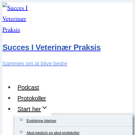
Skip
to
content
Succes I Veterinær Praksis
Sammen om at blive bedre
Podcast
Protokoller
Start her
Endokrine lidelser
Akut-medicin og akut-protokoller