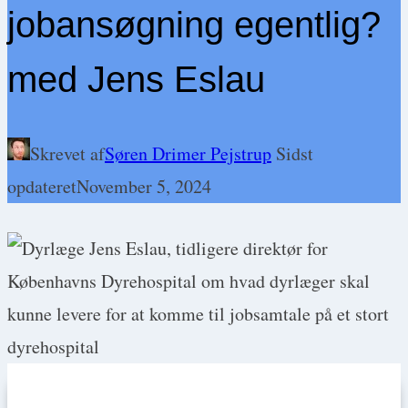
jobansøgning egentlig?
med Jens Eslau
Skrevet af
Søren Drimer Pejstrup
Sidst
opdateret
November 5, 2024