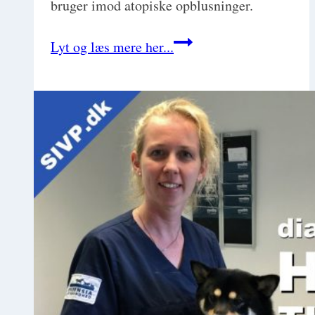
bruger imod atopiske opblusninger.
Få
Lyt og læs mere her...
styr
på
allergiske
flare-
ups
med
Dr.
Sue
Paterson