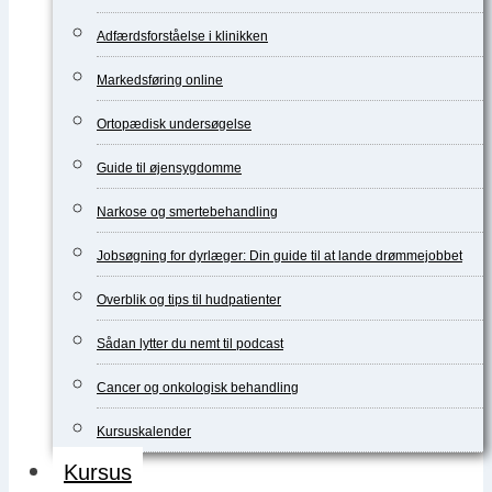
Adfærdsforståelse i klinikken
Markedsføring online
Ortopædisk undersøgelse
Guide til øjensygdomme
Narkose og smertebehandling
Jobsøgning for dyrlæger: Din guide til at lande drømmejobbet
Overblik og tips til hudpatienter
Sådan lytter du nemt til podcast
Cancer og onkologisk behandling
Kursuskalender
Kursus