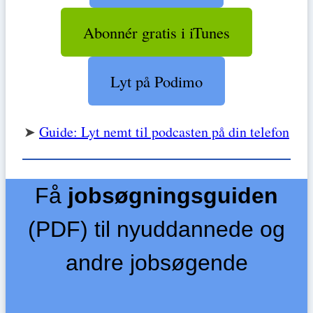
Abonnér gratis i iTunes
Lyt på Podimo
➤
Guide: Lyt nemt til podcasten på din telefon
Få
jobsøgningsguiden
(PDF) til nyuddannede og
andre jobsøgende