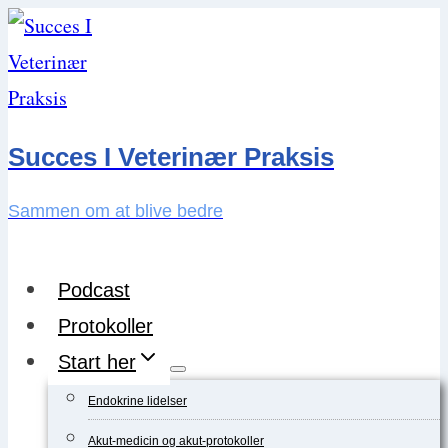
Skip
to
content
Succes I Veterinær Praksis
Sammen om at blive bedre
Podcast
Protokoller
Start her
Endokrine lidelser
Akut-medicin og akut-protokoller