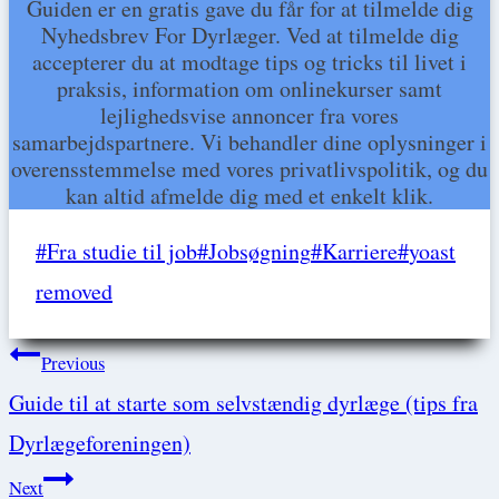
Guiden er en gratis gave du får for at tilmelde dig
Nyhedsbrev For Dyrlæger. Ved at tilmelde dig
accepterer du at modtage tips og tricks til livet i
praksis, information om onlinekurser samt
lejlighedsvise annoncer fra vores
samarbejdspartnere. Vi behandler dine oplysninger i
overensstemmelse med vores privatlivspolitik, og du
kan altid afmelde dig med et enkelt klik.
Post
#
Fra studie til job
#
Jobsøgning
#
Karriere
#
yoast
Tags:
removed
Post
Previous
Guide til at starte som selvstændig dyrlæge (tips fra
navigation
Dyrlægeforeningen)
Next