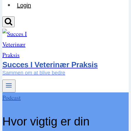
Login
Succes I Veterinær Praksis
Sammen om at blive bedre
Podcast
Hvor vigtig er din