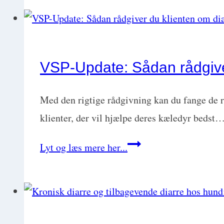
GI-
cancer
–
to
VSP-Update: Sådan rådgive
sider
af
Med den rigtige rådgivning kan du fange de ri
samme
klienter, der vil hjælpe deres kæledyr bedst
sag?
VSP-
Lyt og læs mere her...
Med
Update:
Janne
Sådan
Graarup
rådgiver
Lyngby
du