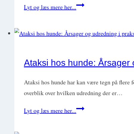
Akutte
Lyt og læs mere her...
kramper:
Epilepsi
eller
noget
andet?
Ataksi hos hunde: Årsager 
Hvad
du
Ataksi hos hunde har kan være tegn på flere f
skal
overblik over hvilken udredning der er…
vide
Ataksi
Lyt og læs mere her...
og
hos
hvor
hunde: