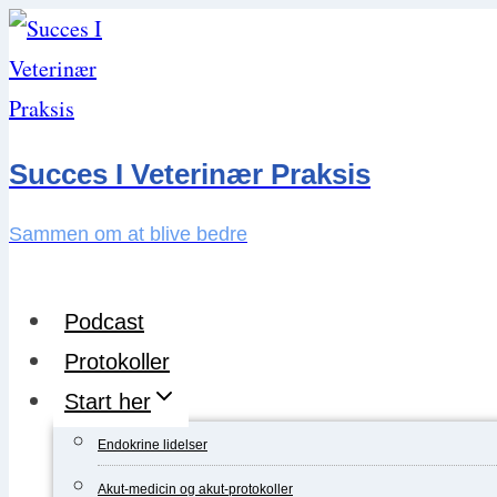
Skip
to
content
Succes I Veterinær Praksis
Sammen om at blive bedre
Podcast
Protokoller
Start her
Endokrine lidelser
Akut-medicin og akut-protokoller