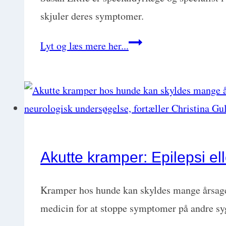
by-
skjuler deres symptomer.
step
Ekspertens
Lyt og læs mere her...
tilgang
guide:
Klinisk
tilgang
til
kattesygdomme
Akutte kramper: Epilepsi el
Kramper hos hunde kan skyldes mange årsager
medicin for at stoppe symptomer på andre s