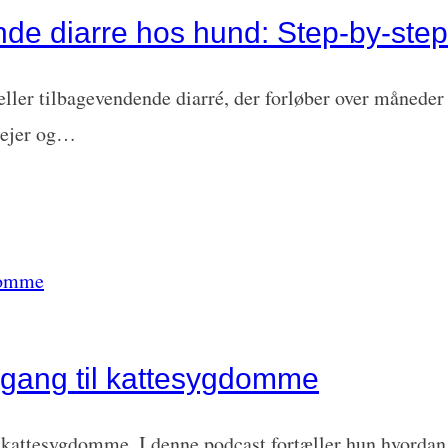
nde diarre hos hund: Step-by-step
eller tilbagevendende diarré, der forløber over måneder e
r ejer og…
ilgang til kattesygdomme
i kattesygdomme. I denne podcast fortæller hun hvordan 