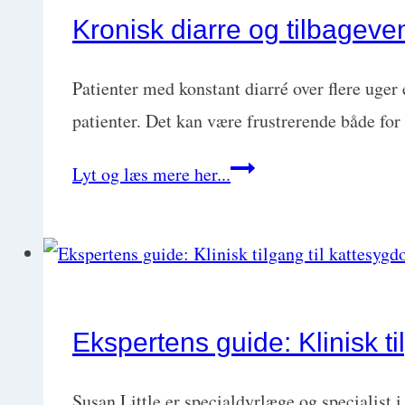
klienten
Kronisk diarre og tilbageve
om
diarre
Patienter med konstant diarré over flere uger 
hos
patienter. Det kan være frustrerende både fo
hunde
Kronisk
Lyt og læs mere her...
med
diarre
Gunvor
og
Vibe
tilbagevende
diarre
hos
Ekspertens guide: Klinisk t
hund:
Step-
Susan Little er specialdyrlæge og specialist 