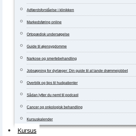
Adfærdsforståelse i klinikken
Markedsføring online
Ortopædisk undersøgelse
Guide til øjensygdomme
Narkose og smertebehandling
Jobsøgning for dyrlæger: Din guide til at lande drømmejobbet
Overblik og tips til hudpatienter
Sådan lytter du nemt til podcast
Cancer og onkologisk behandling
Kursuskalender
Kursus