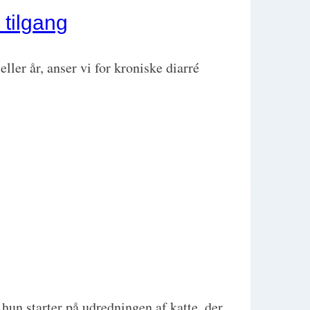
 tilgang
ller år, anser vi for kroniske diarré
hun starter på udredningen af katte, der