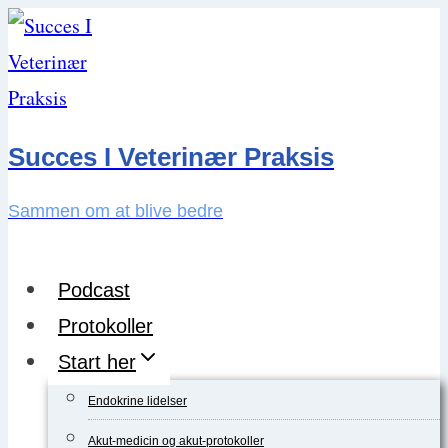
Skip
to
content
Succes I Veterinær Praksis
Sammen om at blive bedre
Podcast
Protokoller
Start her
Endokrine lidelser
Akut-medicin og akut-protokoller