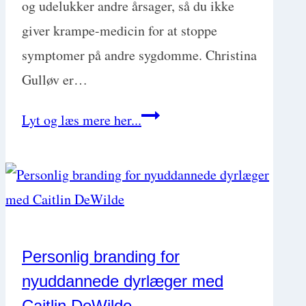
og udelukker andre årsager, så du ikke
giver krampe-medicin for at stoppe
symptomer på andre sygdomme. Christina
Gulløv er…
Akutte
Lyt og læs mere her...
kramper:
Epilepsi
eller
noget
andet?
Personlig branding for
Hvad
nyuddannede dyrlæger med
du
Caitlin DeWilde