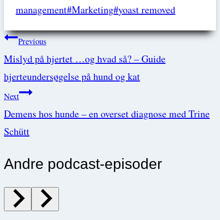
Tags:
management
#
Marketing
#
yoast removed
Post
Previous
Mislyd på hjertet …og hvad så? – Guide
navigation
hjerteundersøgelse på hund og kat
Next
Demens hos hunde – en overset diagnose med Trine
Schütt
Andre podcast-episoder