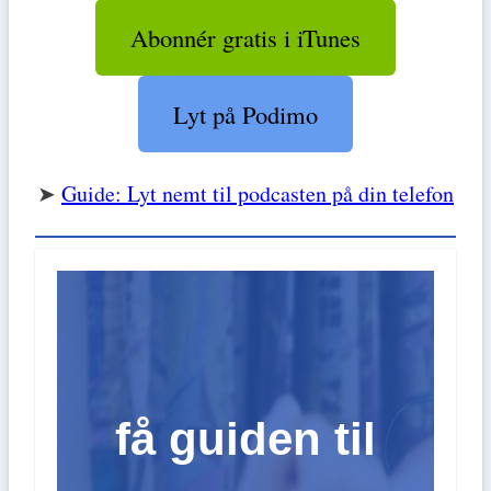
Abonnér gratis i iTunes
Lyt på Podimo
➤
Guide: Lyt nemt til podcasten på din telefon
få guiden til