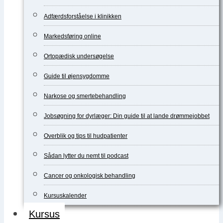
Adfærdsforståelse i klinikken
Markedsføring online
Ortopædisk undersøgelse
Guide til øjensygdomme
Narkose og smertebehandling
Jobsøgning for dyrlæger: Din guide til at lande drømmejobbet
Overblik og tips til hudpatienter
Sådan lytter du nemt til podcast
Cancer og onkologisk behandling
Kursuskalender
Kursus